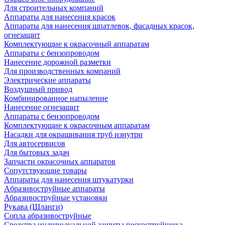
Для строительных компаний
Аппараты для нанесения красок
Аппараты для нанесения шпатлевок, фасадных красок,
огнезащит
Комплектующие к окрасочный аппаратам
Аппараты с бензопроводом
Нанесение дорожной разметки
Для производственных компаний
Электрические аппараты
Воздушный привод
Комбинированное напыление
Нанесение огнезащит
Аппараты с бензопроводом
Комплектующие к окрасочным аппаратам
Насадки для окрашивания труб изнутри
Для автосервисов
Для бытовых задач
Запчасти окрасочных аппаратов
Сопутствующие товары
Аппараты для нанесения штукатурки
Aбразивоструйные аппараты
Абразивоструйные установки
Рукава (Шланги)
Сопла абразивоструйные
Средства индивидуальной защиты пескоструйщика