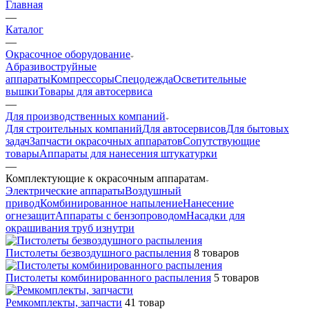
Главная
—
Каталог
—
Окрасочное оборудование
Aбразивоструйные
аппараты
Компрессоры
Спецодежда
Осветительные
вышки
Товары для автосервиса
—
Для производственных компаний
Для строительных компаний
Для автосервисов
Для бытовых
задач
Запчасти окрасочных аппаратов
Сопутствующие
товары
Аппараты для нанесения штукатурки
—
Комплектующие к окрасочным аппаратам
Электрические аппараты
Воздушный
привод
Комбинированное напыление
Нанесение
огнезащит
Аппараты с бензопроводом
Насадки для
окрашивания труб изнутри
Пистолеты безвоздушного распыления
8 товаров
Пистолеты комбинированного распыления
5 товаров
Ремкомплекты, запчасти
41 товар