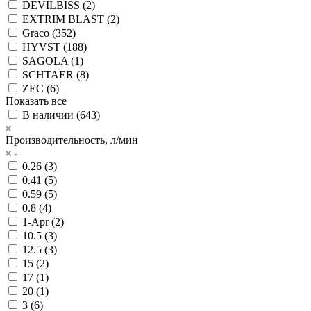
DEVILBISS (
2
)
EXTRIM BLAST (
2
)
Graco (
352
)
HYVST (
188
)
SAGOLA (
1
)
SCHTAER (
8
)
ZEC (
6
)
Показать все
В наличии (
643
)
Производительность, л/мин
0.26 (
3
)
0.41 (
5
)
0.59 (
5
)
0.8 (
4
)
1-Apr (
2
)
10.5 (
3
)
12.5 (
3
)
15 (
2
)
17 (
1
)
20 (
1
)
3 (
6
)