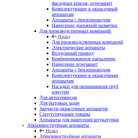
фасадных красок, огнезащит
Комплектующие к окрасочный
аппаратам
Аппараты с бензопроводом
Нанесение дорожной разметки
Для производственных компаний
Назад
Для производственных компаний
Электрические аппараты
Воздушный привод
Комбинированное напыление
Нанесение огнезащит
Аппараты с бензопроводом
Комплектующие к окрасочным
аппаратам
Насадки для окрашивания труб
изнутри
Для автосервисов
Для бытовых задач
Запчасти окрасочных аппаратов
Сопутствующие товары
Аппараты для нанесения штукатурки
Aбразивоструйные аппараты
Назад
Aбразивоструйные аппараты