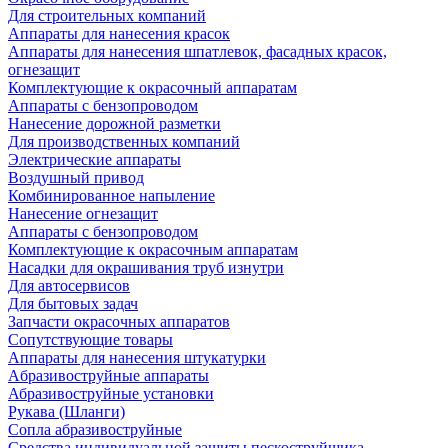
Для строительных компаний
Аппараты для нанесения красок
Аппараты для нанесения шпатлевок, фасадных красок,
огнезащит
Комплектующие к окрасочный аппаратам
Аппараты с бензопроводом
Нанесение дорожной разметки
Для производственных компаний
Электрические аппараты
Воздушный привод
Комбинированное напыление
Нанесение огнезащит
Аппараты с бензопроводом
Комплектующие к окрасочным аппаратам
Насадки для окрашивания труб изнутри
Для автосервисов
Для бытовых задач
Запчасти окрасочных аппаратов
Сопутствующие товары
Аппараты для нанесения штукатурки
Aбразивоструйные аппараты
Абразивоструйные установки
Рукава (Шланги)
Сопла абразивоструйные
Средства индивидуальной защиты пескоструйщика