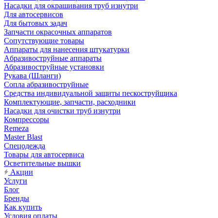
Насадки для окрашивания труб изнутри
Для автосервисов
Для бытовых задач
Запчасти окрасочных аппаратов
Сопутствующие товары
Аппараты для нанесения штукатурки
Aбразивоструйные аппараты
Абразивоструйные установки
Рукава (Шланги)
Сопла абразивоструйные
Средства индивидуальной защиты пескоструйщика
Комплектующие, запчасти, расходники
Насадки для очистки труб изнутри
Компрессоры
Remeza
Master Blast
Спецодежда
Товары для автосервиса
Осветительные вышки
Акции
Услуги
Блог
Бренды
Как купить
Условия оплаты