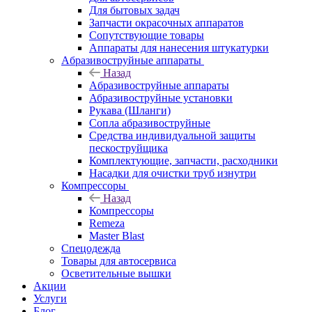
Для бытовых задач
Запчасти окрасочных аппаратов
Сопутствующие товары
Аппараты для нанесения штукатурки
Aбразивоструйные аппараты
Назад
Aбразивоструйные аппараты
Абразивоструйные установки
Рукава (Шланги)
Сопла абразивоструйные
Средства индивидуальной защиты
пескоструйщика
Комплектующие, запчасти, расходники
Насадки для очистки труб изнутри
Компрессоры
Назад
Компрессоры
Remeza
Master Blast
Спецодежда
Товары для автосервиса
Осветительные вышки
Акции
Услуги
Блог