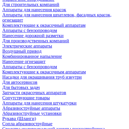
Для строительных компаний
Аппараты для нанесения красок
Аппараты для нанесения шпатлевок, фасадных красок,
огнезащит
Комплектующие к окрасочный аппаратам
Аппараты с бензопроводом
Нанесение дорожной разметки
Для производственных компаний
Электрические аппараты
Воздушный привод
Комбинированное напыление
Нанесение огнезащит
Аппараты с бензопроводом
Комплектующие к окрасочным аппаратам
Насадки для окрашивания труб изнутри
Для автосервисов
Для бытовых задач
Запчасти окрасочных аппаратов
Сопутствующие товары
Аппараты для нанесения штукатурки
Aбразивоструйные аппараты
Абразивоструйные установки
Рукава (Шланги)
Сопла абразивоструйные
Средства индивидуальной защиты пескоструйщика