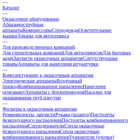
—
Каталог
—
Окрасочное оборудование
Aбразивоструйные
аппараты
Компрессоры
Спецодежда
Осветительные
вышки
Товары для автосервиса
—
Для производственных компаний
Для строительных компаний
Для автосервисов
Для бытовых
задач
Запчасти окрасочных аппаратов
Сопутствующие
товары
Аппараты для нанесения штукатурки
—
Комплектующие к окрасочным аппаратам
Электрические аппараты
Воздушный
привод
Комбинированное напыление
Нанесение
огнезащит
Аппараты с бензопроводом
Насадки для
окрашивания труб изнутри
—
Фильтры к окрасочным аппаратам
Ремкомплекты, запчасти
Рукава (шланги)
Пистолеты
безвоздушного распыления
Пистолеты комбинированного
распыления
Соплодержатели
Сопла окрасочные
безвоздушного напыления
Сопла окрасочные
комбинированного напыления
Удлинители (удочки)