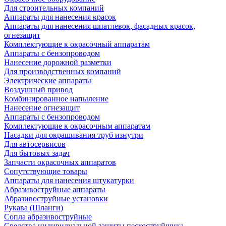
Для строительных компаний
Аппараты для нанесения красок
Аппараты для нанесения шпатлевок, фасадных красок,
огнезащит
Комплектующие к окрасочный аппаратам
Аппараты с бензопроводом
Нанесение дорожной разметки
Для производственных компаний
Электрические аппараты
Воздушный привод
Комбинированное напыление
Нанесение огнезащит
Аппараты с бензопроводом
Комплектующие к окрасочным аппаратам
Насадки для окрашивания труб изнутри
Для автосервисов
Для бытовых задач
Запчасти окрасочных аппаратов
Сопутствующие товары
Аппараты для нанесения штукатурки
Aбразивоструйные аппараты
Абразивоструйные установки
Рукава (Шланги)
Сопла абразивоструйные
Средства индивидуальной защиты пескоструйщика