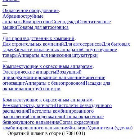
—
Окрасочное оборудование
Aбразивоструйные
аппараты
Компрессоры
Спецодежда
Осветительные
вышки
Товары для автосервиса
—
Для производственных компаний
Для строительных компаний
Для автосервисов
Для бытовых
задач
Запчасти окрасочных аппаратов
Сопутствующие
товары
Аппараты для нанесения штукатурки
—
Комплектующие к окрасочным аппаратам
Электрические аппараты
Воздушный
привод
Комбинированное напыление
Нанесение
огнезащит
Аппараты с бензопроводом
Насадки для
окрашивания труб изнутри
—
Комплектующие к окрасочным аппаратам
Ремкомплекты, запчасти
Пистолеты безвоздушного
распыления
Пистолеты комбинированного
распыления
Соплодержатели
Сопла окрасочные
безвоздушного напыления
Сопла окрасочные
комбинированного напыления
Фильтры
Удлинители (удочки)
—
Обратный шланг в сборе (17081001)