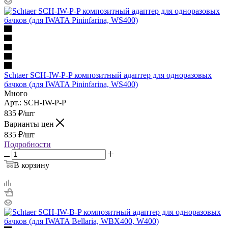
Schtaer SCH-IW-P-P композитный адаптер для одноразовых
бачков (для IWATA Pininfarina, WS400)
Много
Арт.: SCH-IW-P-P
835
₽
/шт
Варианты цен
835
₽
/шт
Подробности
В корзину