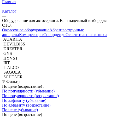
Главная
—
Каталог
—
Оборудование для автосервиса: Ваш надежный выбор для
СТО
Окрасочное оборудование
Aбразивоструйные
аппараты
Компрессоры
Спецодежда
Осветительные вышки
AUARITA
DEVILBISS
DRESTER
GYS
HYVST
IRT
ITALCO
SAGOLA
SCHTAER
Фильтр
По цене (возрастание)
По популярности (убывание)
По популярности (возрастание)
По алфавиту (убывание)
По алфавиту (возрастание)
По цене (убывание)
По цене (возрастание)