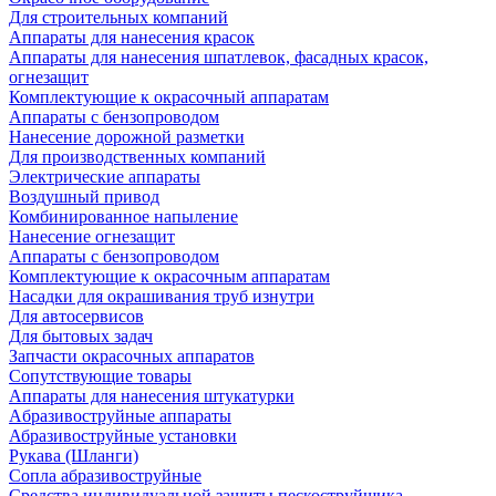
Для строительных компаний
Аппараты для нанесения красок
Аппараты для нанесения шпатлевок, фасадных красок,
огнезащит
Комплектующие к окрасочный аппаратам
Аппараты с бензопроводом
Нанесение дорожной разметки
Для производственных компаний
Электрические аппараты
Воздушный привод
Комбинированное напыление
Нанесение огнезащит
Аппараты с бензопроводом
Комплектующие к окрасочным аппаратам
Насадки для окрашивания труб изнутри
Для автосервисов
Для бытовых задач
Запчасти окрасочных аппаратов
Сопутствующие товары
Аппараты для нанесения штукатурки
Aбразивоструйные аппараты
Абразивоструйные установки
Рукава (Шланги)
Сопла абразивоструйные
Средства индивидуальной защиты пескоструйщика