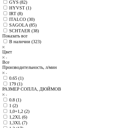
GYS (
82
)
HYVST (
1
)
IRT (
8
)
ITALCO (
30
)
SAGOLA (
85
)
SCHTAER (
38
)
Показать все
В наличии (
323
)
Цвет
Все
Производительность, л/мин
0.65 (
1
)
179 (
1
)
РАЗМЕР СОПЛА, ДЮЙМОВ
0.8 (
1
)
1 (
2
)
1,0+1,2 (
2
)
1,2XL (
6
)
1,3XL (
7
)