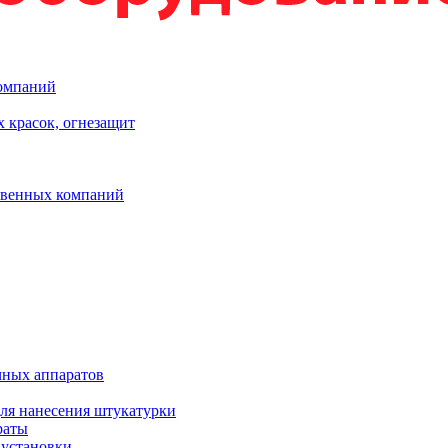
компаний
 красок, огнезащит
твенных компаний
чных аппаратов
ля нанесения штукатурки
раты
 установки