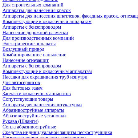
Для строительных компаний
Аппараты для нанесения красок
Аппараты для нанесения шпатлевок, фасадных красок, огнезащ
Комплектующие к окрасочный аппаратам
Аппараты с бензопроводом
Нанесение дорожной разметки
Для производственных компаний
Электрические аппараты
Воздушный привод
Комбинированное напыление
Нанесение огнезащит
Аппараты с бензопроводом
Комплектующие к окрасочным аппаратам
Насадки для окрашивания труб изнутри
Для автосервисов
Для бытовых задач
Запчасти окрасочных аппаратов
Сопутствующие товары
Аппараты для нанесения штукатурки
Aбразивоструйные аппараты
Абразивоструйные установки
Рукава (Шланги)
Сопла абразивоструйные
Средства индивидуальной защиты пескоструйщика
Комплектующие, запчасти, расходники