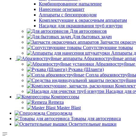
Комбинированное напыление
Нанесение огнезащит
Аппараты с бензопроводом
Комплектующие к окрасочным аппаратам
Насадки для окрашивания труб изнутри
Для автосервисов
Для бытовых задач
Запчасти окрасо
Сопутствующие товары
Аппараты д
Aбразивоструйные аппа
Абразивоструйные
Рукава (Шланги)
Сопла абразивоструйн
Комплект
Насадки для о
Компрессоры
Remeza
Master Blast
Спецодежда
Товары для автосервиса
Осветительные вышки