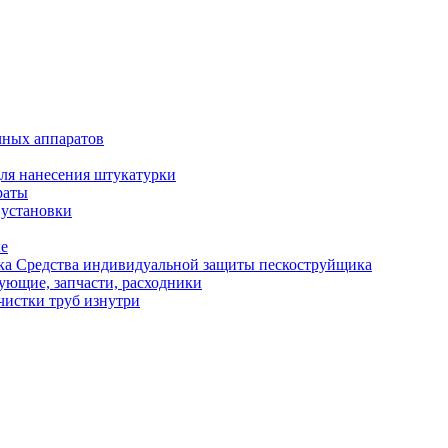
чных аппаратов
ля нанесения штукатурки
раты
 установки
ые
Средства индивидуальной защиты пескоструйщика
ующие, запчасти, расходники
чистки труб изнутри