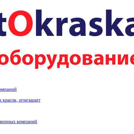
компаний
 красок, огнезащит
твенных компаний