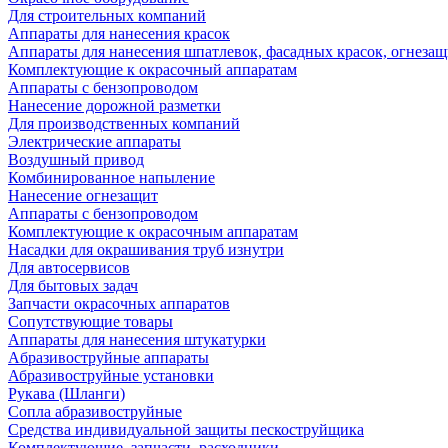
Для строительных компаний
Аппараты для нанесения красок
Аппараты для нанесения шпатлевок, фасадных красок, огнезащ
Комплектующие к окрасочный аппаратам
Аппараты с бензопроводом
Нанесение дорожной разметки
Для производственных компаний
Электрические аппараты
Воздушный привод
Комбинированное напыление
Нанесение огнезащит
Аппараты с бензопроводом
Комплектующие к окрасочным аппаратам
Насадки для окрашивания труб изнутри
Для автосервисов
Для бытовых задач
Запчасти окрасочных аппаратов
Сопутствующие товары
Аппараты для нанесения штукатурки
Aбразивоструйные аппараты
Абразивоструйные установки
Рукава (Шланги)
Сопла абразивоструйные
Средства индивидуальной защиты пескоструйщика
Комплектующие, запчасти, расходники