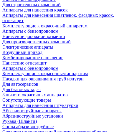
Для строительных компаний
Аппараты для нанесения красок
Аппараты для нанесения шпатлевок, фасадных красок,
огнезащит
Комплектующие к окрасочный аппаратам
Аппараты с бензопроводом
Нанесение дорожной разметки
Для производственных компаний
Электрические аппараты
Воздушный привод
Комбинированное напыление
Нанесение огнезащит
Аппараты с бензопроводом
Комплектующие к окрасочным аппаратам
Насадки для окрашивания труб изнутри
Для автосервисов
Для бытовых задач
Запчасти окрасочных аппаратов
Сопутствующие товары
Аппараты для нанесения штукатурки
Aбразивоструйные аппараты
Абразивоструйные установки
Рукава (Шланги)
Сопла абразивоструйные
Средства индивидуальной защиты пескоструйщика