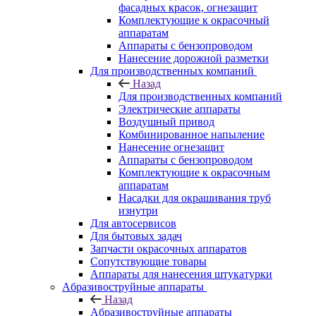
фасадных красок, огнезащит
Комплектующие к окрасочный
аппаратам
Аппараты с бензопроводом
Нанесение дорожной разметки
Для производственных компаний
Назад
Для производственных компаний
Электрические аппараты
Воздушный привод
Комбинированное напыление
Нанесение огнезащит
Аппараты с бензопроводом
Комплектующие к окрасочным
аппаратам
Насадки для окрашивания труб
изнутри
Для автосервисов
Для бытовых задач
Запчасти окрасочных аппаратов
Сопутствующие товары
Аппараты для нанесения штукатурки
Aбразивоструйные аппараты
Назад
Aбразивоструйные аппараты