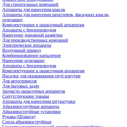
Для строительных компаний
Аппараты для нанесения красок
Аппараты для нанесения шпатлевок, фасадных красок,
огнезащит
Комплектующие к окрасочный аппаратам
Аппараты с бензопроводом
Нанесение дорожной разметки
Для производственных компаний
Электрические аппараты
Воздушный привод
Комбинированное напыление
Нанесение огнезащит
Аппараты с бензопроводом
Комплектующие к окрасочным аппаратам
Насадки для окрашивания труб изнутри
Для автосервисов
Для бытовых задач
Запчасти окрасочных аппаратов
Сопутствующие товары
Аппараты для нанесения штукатурки
Aбразивоструйные аппараты
Абразивоструйные установки
Рукава (Шланги)
Сопла абразивоструйные
Средства индивидуальной защиты пескоструйщика