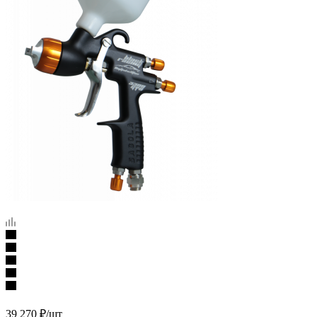
39 270
₽
/шт