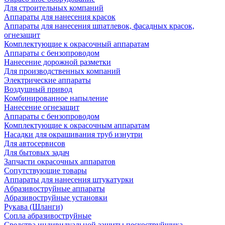
Для строительных компаний
Аппараты для нанесения красок
Аппараты для нанесения шпатлевок, фасадных красок,
огнезащит
Комплектующие к окрасочный аппаратам
Аппараты с бензопроводом
Нанесение дорожной разметки
Для производственных компаний
Электрические аппараты
Воздушный привод
Комбинированное напыление
Нанесение огнезащит
Аппараты с бензопроводом
Комплектующие к окрасочным аппаратам
Насадки для окрашивания труб изнутри
Для автосервисов
Для бытовых задач
Запчасти окрасочных аппаратов
Сопутствующие товары
Аппараты для нанесения штукатурки
Aбразивоструйные аппараты
Абразивоструйные установки
Рукава (Шланги)
Сопла абразивоструйные
Средства индивидуальной защиты пескоструйщика