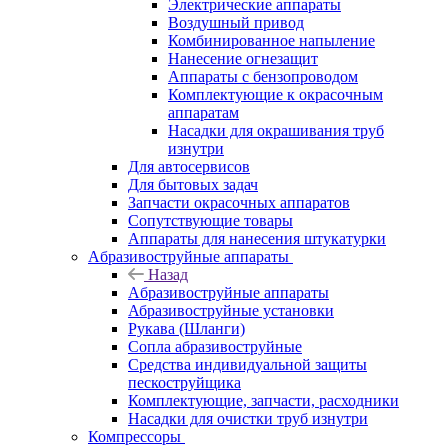
Электрические аппараты
Воздушный привод
Комбинированное напыление
Нанесение огнезащит
Аппараты с бензопроводом
Комплектующие к окрасочным
аппаратам
Насадки для окрашивания труб
изнутри
Для автосервисов
Для бытовых задач
Запчасти окрасочных аппаратов
Сопутствующие товары
Аппараты для нанесения штукатурки
Aбразивоструйные аппараты
Назад
Aбразивоструйные аппараты
Абразивоструйные установки
Рукава (Шланги)
Сопла абразивоструйные
Средства индивидуальной защиты
пескоструйщика
Комплектующие, запчасти, расходники
Насадки для очистки труб изнутри
Компрессоры