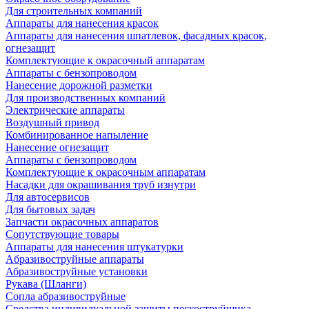
Для строительных компаний
Аппараты для нанесения красок
Аппараты для нанесения шпатлевок, фасадных красок,
огнезащит
Комплектующие к окрасочный аппаратам
Аппараты с бензопроводом
Нанесение дорожной разметки
Для производственных компаний
Электрические аппараты
Воздушный привод
Комбинированное напыление
Нанесение огнезащит
Аппараты с бензопроводом
Комплектующие к окрасочным аппаратам
Насадки для окрашивания труб изнутри
Для автосервисов
Для бытовых задач
Запчасти окрасочных аппаратов
Сопутствующие товары
Аппараты для нанесения штукатурки
Aбразивоструйные аппараты
Абразивоструйные установки
Рукава (Шланги)
Сопла абразивоструйные
Средства индивидуальной защиты пескоструйщика