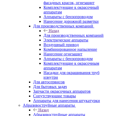
фасадных красок, огнезащит
Комплектующие к окрасочный
аппаратам
Аппараты с бензопроводом
Нанесение дорожной разметки
Для производственных компаний
Назад
Для производственных компаний
Электрические аппараты
Воздушный привод
Комбинированное напыление
Нанесение огнезащит
Аппараты с бензопроводом
Комплектующие к окрасочным
аппаратам
Насадки для окрашивания труб
изнутри
Для автосервисов
Для бытовых задач
Запчасти окрасочных аппаратов
Сопутствующие товары
Аппараты для нанесения штукатурки
Aбразивоструйные аппараты
Назад
Aбразивоструйные аппараты