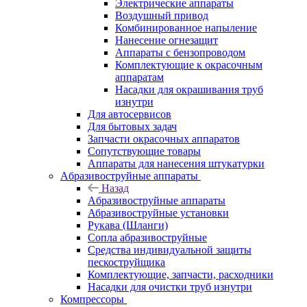
Электрические аппараты
Воздушный привод
Комбинированное напыление
Нанесение огнезащит
Аппараты с бензопроводом
Комплектующие к окрасочным
аппаратам
Насадки для окрашивания труб
изнутри
Для автосервисов
Для бытовых задач
Запчасти окрасочных аппаратов
Сопутствующие товары
Аппараты для нанесения штукатурки
Aбразивоструйные аппараты
Назад
Aбразивоструйные аппараты
Абразивоструйные установки
Рукава (Шланги)
Сопла абразивоструйные
Средства индивидуальной защиты
пескоструйщика
Комплектующие, запчасти, расходники
Насадки для очистки труб изнутри
Компрессоры