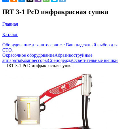
IRT 3-1 PcD инфракрасная сушка
Главная
—
Каталог
—
Оборудование для автосервиса: Ваш надежный выбор для
СТО
Окрасочное оборудование
Aбразивоструйные
аппараты
Компрессоры
Спецодежда
Осветительные вышки
—
IRT 3-1 PcD инфракрасная сушка