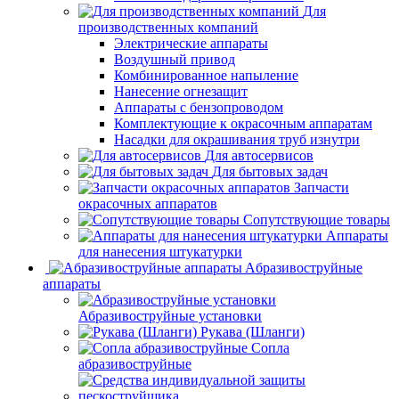
Для
производственных компаний
Электрические аппараты
Воздушный привод
Комбинированное напыление
Нанесение огнезащит
Аппараты с бензопроводом
Комплектующие к окрасочным аппаратам
Насадки для окрашивания труб изнутри
Для автосервисов
Для бытовых задач
Запчасти
окрасочных аппаратов
Сопутствующие товары
Аппараты
для нанесения штукатурки
Aбразивоструйные
аппараты
Абразивоструйные установки
Рукава (Шланги)
Сопла
абразивоструйные