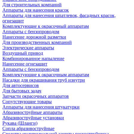
Для строительных компаний
Аппараты для нанесения красок
Аппараты для нанесения шпатлевок, фасадных красок,
огнезащит
Комплектующие к окрасочный аппаратам
Аппараты с бензопроводом
Нанесение дорожной разметки
Для производственных компаний
Электрические аппараты
Воздушный привод
Комбинированное напыление
Нанесение огнезащит
Аппараты с бензопроводом
Комплектующие к окрасочным аппаратам
Насадки для окрашивания труб изнутри
Для автосервисов
Для бытовых задач
Запчасти окрасочных аппаратов
Сопутствующие товары
Аппараты для нанесения штукатурки
Aбразивоструйные аппараты
Абразивоструйные установки
Рукава (Шланги)
Сопла абразивоструйные
Средства индивидуальной защиты пескоструйщика