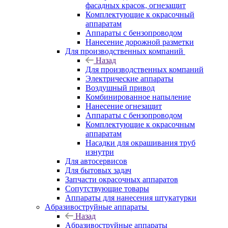
фасадных красок, огнезащит
Комплектующие к окрасочный
аппаратам
Аппараты с бензопроводом
Нанесение дорожной разметки
Для производственных компаний
Назад
Для производственных компаний
Электрические аппараты
Воздушный привод
Комбинированное напыление
Нанесение огнезащит
Аппараты с бензопроводом
Комплектующие к окрасочным
аппаратам
Насадки для окрашивания труб
изнутри
Для автосервисов
Для бытовых задач
Запчасти окрасочных аппаратов
Сопутствующие товары
Аппараты для нанесения штукатурки
Aбразивоструйные аппараты
Назад
Aбразивоструйные аппараты