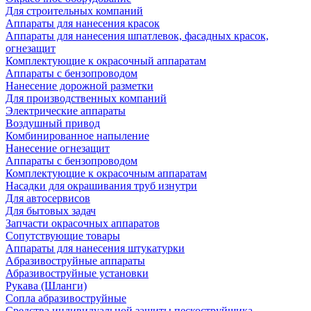
Для строительных компаний
Аппараты для нанесения красок
Аппараты для нанесения шпатлевок, фасадных красок,
огнезащит
Комплектующие к окрасочный аппаратам
Аппараты с бензопроводом
Нанесение дорожной разметки
Для производственных компаний
Электрические аппараты
Воздушный привод
Комбинированное напыление
Нанесение огнезащит
Аппараты с бензопроводом
Комплектующие к окрасочным аппаратам
Насадки для окрашивания труб изнутри
Для автосервисов
Для бытовых задач
Запчасти окрасочных аппаратов
Сопутствующие товары
Аппараты для нанесения штукатурки
Aбразивоструйные аппараты
Абразивоструйные установки
Рукава (Шланги)
Сопла абразивоструйные
Средства индивидуальной защиты пескоструйщика