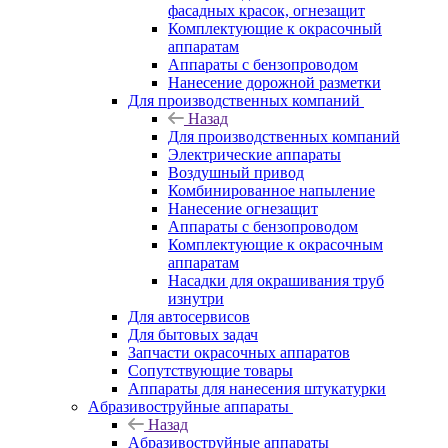
фасадных красок, огнезащит
Комплектующие к окрасочный
аппаратам
Аппараты с бензопроводом
Нанесение дорожной разметки
Для производственных компаний
Назад
Для производственных компаний
Электрические аппараты
Воздушный привод
Комбинированное напыление
Нанесение огнезащит
Аппараты с бензопроводом
Комплектующие к окрасочным
аппаратам
Насадки для окрашивания труб
изнутри
Для автосервисов
Для бытовых задач
Запчасти окрасочных аппаратов
Сопутствующие товары
Аппараты для нанесения штукатурки
Aбразивоструйные аппараты
Назад
Aбразивоструйные аппараты