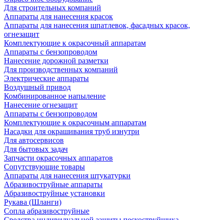
Для строительных компаний
Аппараты для нанесения красок
Аппараты для нанесения шпатлевок, фасадных красок,
огнезащит
Комплектующие к окрасочный аппаратам
Аппараты с бензопроводом
Нанесение дорожной разметки
Для производственных компаний
Электрические аппараты
Воздушный привод
Комбинированное напыление
Нанесение огнезащит
Аппараты с бензопроводом
Комплектующие к окрасочным аппаратам
Насадки для окрашивания труб изнутри
Для автосервисов
Для бытовых задач
Запчасти окрасочных аппаратов
Сопутствующие товары
Аппараты для нанесения штукатурки
Aбразивоструйные аппараты
Абразивоструйные установки
Рукава (Шланги)
Сопла абразивоструйные
Средства индивидуальной защиты пескоструйщика