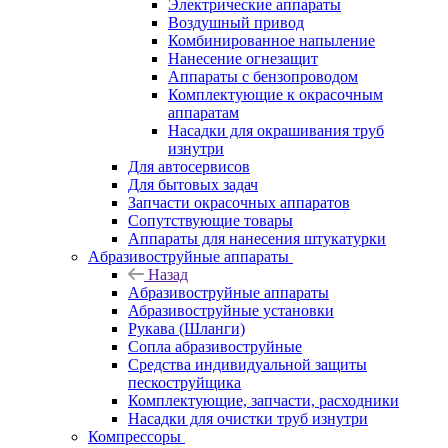
Электрические аппараты
Воздушный привод
Комбинированное напыление
Нанесение огнезащит
Аппараты с бензопроводом
Комплектующие к окрасочным
аппаратам
Насадки для окрашивания труб
изнутри
Для автосервисов
Для бытовых задач
Запчасти окрасочных аппаратов
Сопутствующие товары
Аппараты для нанесения штукатурки
Aбразивоструйные аппараты
Назад
Aбразивоструйные аппараты
Абразивоструйные установки
Рукава (Шланги)
Сопла абразивоструйные
Средства индивидуальной защиты
пескоструйщика
Комплектующие, запчасти, расходники
Насадки для очистки труб изнутри
Компрессоры