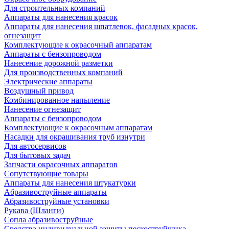
Для строительных компаний
Аппараты для нанесения красок
Аппараты для нанесения шпатлевок, фасадных красок,
огнезащит
Комплектующие к окрасочный аппаратам
Аппараты с бензопроводом
Нанесение дорожной разметки
Для производственных компаний
Электрические аппараты
Воздушный привод
Комбинированное напыление
Нанесение огнезащит
Аппараты с бензопроводом
Комплектующие к окрасочным аппаратам
Насадки для окрашивания труб изнутри
Для автосервисов
Для бытовых задач
Запчасти окрасочных аппаратов
Сопутствующие товары
Аппараты для нанесения штукатурки
Aбразивоструйные аппараты
Абразивоструйные установки
Рукава (Шланги)
Сопла абразивоструйные
Средства индивидуальной защиты пескоструйщика