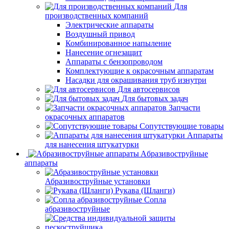
Для
производственных компаний
Электрические аппараты
Воздушный привод
Комбинированное напыление
Нанесение огнезащит
Аппараты с бензопроводом
Комплектующие к окрасочным аппаратам
Насадки для окрашивания труб изнутри
Для автосервисов
Для бытовых задач
Запчасти
окрасочных аппаратов
Сопутствующие товары
Аппараты
для нанесения штукатурки
Aбразивоструйные
аппараты
Абразивоструйные установки
Рукава (Шланги)
Сопла
абразивоструйные