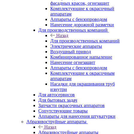
фасадных красок, огнезащит
Комплектующие к окрасочный
аппаратам
Аппараты с бензопроводом
Нанесение дорожной разметки
Для производственных компаний
Назад
Для производственных компаний
Электрические аппараты
Воздушный привод
Комбинированное напыление
Нанесение огнезащит
Аппараты с бензопроводом
Комплектующие к окрасочным
аппаратам
Насадки для окрашивания труб
изнутри
Для автосервисов
Для бытовых задач
Запчасти окрасочных аппаратов
Сопутствующие товары
Аппараты для нанесения штукатурки
Aбразивоструйные аппараты
Назад
Aбразивоструйные аппараты