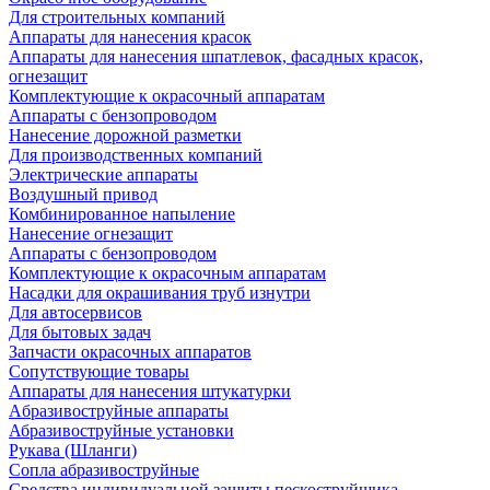
Для строительных компаний
Аппараты для нанесения красок
Аппараты для нанесения шпатлевок, фасадных красок,
огнезащит
Комплектующие к окрасочный аппаратам
Аппараты с бензопроводом
Нанесение дорожной разметки
Для производственных компаний
Электрические аппараты
Воздушный привод
Комбинированное напыление
Нанесение огнезащит
Аппараты с бензопроводом
Комплектующие к окрасочным аппаратам
Насадки для окрашивания труб изнутри
Для автосервисов
Для бытовых задач
Запчасти окрасочных аппаратов
Сопутствующие товары
Аппараты для нанесения штукатурки
Aбразивоструйные аппараты
Абразивоструйные установки
Рукава (Шланги)
Сопла абразивоструйные
Средства индивидуальной защиты пескоструйщика