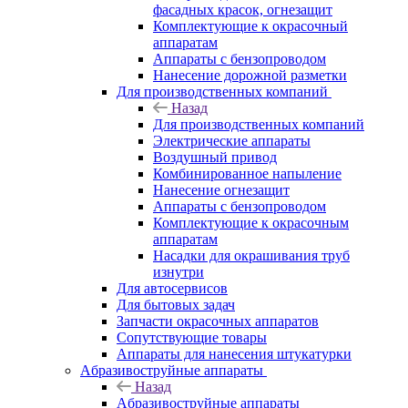
фасадных красок, огнезащит
Комплектующие к окрасочный
аппаратам
Аппараты с бензопроводом
Нанесение дорожной разметки
Для производственных компаний
Назад
Для производственных компаний
Электрические аппараты
Воздушный привод
Комбинированное напыление
Нанесение огнезащит
Аппараты с бензопроводом
Комплектующие к окрасочным
аппаратам
Насадки для окрашивания труб
изнутри
Для автосервисов
Для бытовых задач
Запчасти окрасочных аппаратов
Сопутствующие товары
Аппараты для нанесения штукатурки
Aбразивоструйные аппараты
Назад
Aбразивоструйные аппараты