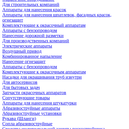
Для строительных компаний
Аппараты для нанесения красок
Аппараты для нанесения шпатлевок, фасадных красок,
огнезащит
Комплектующие к окрасочный аппаратам
Аппараты с бензопроводом
Нанесение дорожной разметки
Для производственных компаний
Электрические аппараты
Воздушный привод
Комбинированное напыление
Нанесение огнезащит
Аппараты с бензопроводом
Комплектующие к окрасочным аппаратам
Насадки для окрашивания труб изнутри
Для автосервисов
Для бытовых задач
Запчасти окрасочных аппаратов
Сопутствующие товары
Аппараты для нанесения штукатурки
Aбразивоструйные аппараты
Абразивоструйные установки
Рукава (Шланги)
Сопла абразивоструйные
Средства индивидуальной защиты пескоструйщика