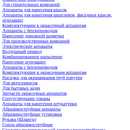
Для строительных компаний
Аппараты для нанесения красок
Аппараты для нанесения шпатлевок, фасадных красок,
огнезащит
Комплектующие к окрасочный аппаратам
Аппараты с бензопроводом
Нанесение дорожной разметки
Для производственных компаний
Электрические аппараты
Воздушный привод
Комбинированное напыление
Нанесение огнезащит
Аппараты с бензопроводом
Комплектующие к окрасочным аппаратам
Насадки для окрашивания труб изнутри
Для автосервисов
Для бытовых задач
Запчасти окрасочных аппаратов
Сопутствующие товары
Аппараты для нанесения штукатурки
Aбразивоструйные аппараты
Абразивоструйные установки
Рукава (Шланги)
Сопла абразивоструйные
Средства индивидуальной защиты пескоструйщика