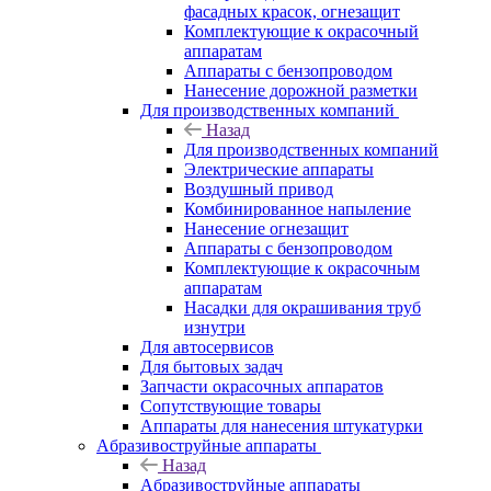
фасадных красок, огнезащит
Комплектующие к окрасочный
аппаратам
Аппараты с бензопроводом
Нанесение дорожной разметки
Для производственных компаний
Назад
Для производственных компаний
Электрические аппараты
Воздушный привод
Комбинированное напыление
Нанесение огнезащит
Аппараты с бензопроводом
Комплектующие к окрасочным
аппаратам
Насадки для окрашивания труб
изнутри
Для автосервисов
Для бытовых задач
Запчасти окрасочных аппаратов
Сопутствующие товары
Аппараты для нанесения штукатурки
Aбразивоструйные аппараты
Назад
Aбразивоструйные аппараты