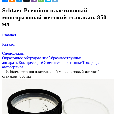
Schtaer-Premium пластиковый
многоразовый жесткий стакакан, 850
мл
Главная
—
Каталог
—
Спецодежда
Окрасочное оборудование
Aбразивоструйные
аппараты
Компрессоры
Осветительные вышки
Товары для
автосервиса
—
Schtaer-Premium пластиковый многоразовый жесткий
стакакан, 850 мл