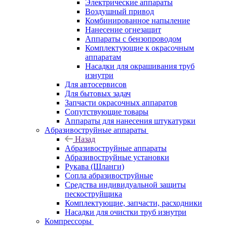
Электрические аппараты
Воздушный привод
Комбинированное напыление
Нанесение огнезащит
Аппараты с бензопроводом
Комплектующие к окрасочным
аппаратам
Насадки для окрашивания труб
изнутри
Для автосервисов
Для бытовых задач
Запчасти окрасочных аппаратов
Сопутствующие товары
Аппараты для нанесения штукатурки
Aбразивоструйные аппараты
Назад
Aбразивоструйные аппараты
Абразивоструйные установки
Рукава (Шланги)
Сопла абразивоструйные
Средства индивидуальной защиты
пескоструйщика
Комплектующие, запчасти, расходники
Насадки для очистки труб изнутри
Компрессоры