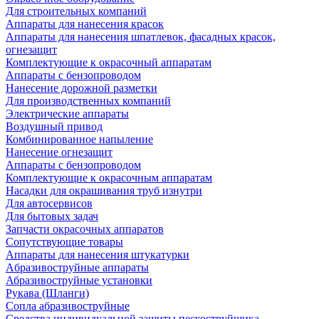
Для строительных компаний
Аппараты для нанесения красок
Аппараты для нанесения шпатлевок, фасадных красок,
огнезащит
Комплектующие к окрасочный аппаратам
Аппараты с бензопроводом
Нанесение дорожной разметки
Для производственных компаний
Электрические аппараты
Воздушный привод
Комбинированное напыление
Нанесение огнезащит
Аппараты с бензопроводом
Комплектующие к окрасочным аппаратам
Насадки для окрашивания труб изнутри
Для автосервисов
Для бытовых задач
Запчасти окрасочных аппаратов
Сопутствующие товары
Аппараты для нанесения штукатурки
Aбразивоструйные аппараты
Абразивоструйные установки
Рукава (Шланги)
Сопла абразивоструйные
Средства индивидуальной защиты пескоструйщика