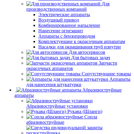
Для
производственных компаний
Электрические аппараты
Воздушный привод
Комбинированное напыление
Нанесение огнезащит
Аппараты с бензопроводом
Комплектующие к окрасочным аппаратам
Насадки для окрашивания труб изнутри
Для автосервисов
Для бытовых задач
Запчасти
окрасочных аппаратов
Сопутствующие товары
Аппараты
для нанесения штукатурки
Aбразивоструйные
аппараты
Абразивоструйные установки
Рукава (Шланги)
Сопла
абразивоструйные