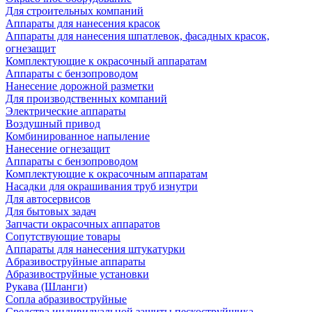
Для строительных компаний
Аппараты для нанесения красок
Аппараты для нанесения шпатлевок, фасадных красок,
огнезащит
Комплектующие к окрасочный аппаратам
Аппараты с бензопроводом
Нанесение дорожной разметки
Для производственных компаний
Электрические аппараты
Воздушный привод
Комбинированное напыление
Нанесение огнезащит
Аппараты с бензопроводом
Комплектующие к окрасочным аппаратам
Насадки для окрашивания труб изнутри
Для автосервисов
Для бытовых задач
Запчасти окрасочных аппаратов
Сопутствующие товары
Аппараты для нанесения штукатурки
Aбразивоструйные аппараты
Абразивоструйные установки
Рукава (Шланги)
Сопла абразивоструйные
Средства индивидуальной защиты пескоструйщика