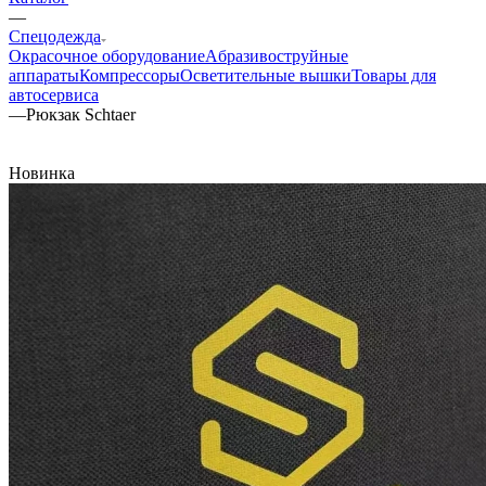
—
Спецодежда
Окрасочное оборудование
Aбразивоструйные
аппараты
Компрессоры
Осветительные вышки
Товары для
автосервиса
—
Рюкзак Schtaer
Новинка