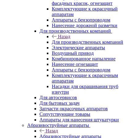
фасадных красок, огнезащит
Комплектующие к окрасочный
аппаратам
Аппараты с бензопроводом
Нанесение дорожной разметки
Для производственных компаний
Назад
Для производственных компаний
Электрические аппараты
Воздушный привод
Комбинированное напыление
Нанесение огнезащит
Аппараты с бензопроводом
Комплектующие к окрасочным
аппаратам
Насадки для окрашивания труб
изнутри
Для автосервисов
Для бытовых задач
Запчасти окрасочных аппаратов
Сопутствующие товары
Аппараты для нанесения штукатурки
Aбразивоструйные аппараты
Назад
Aбразивоструйные аппараты