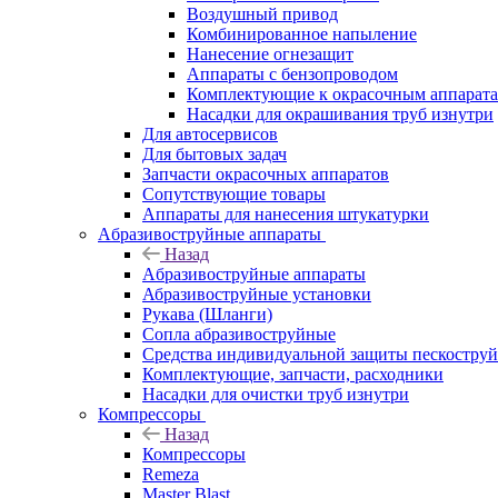
Воздушный привод
Комбинированное напыление
Нанесение огнезащит
Аппараты с бензопроводом
Комплектующие к окрасочным аппарат
Насадки для окрашивания труб изнутри
Для автосервисов
Для бытовых задач
Запчасти окрасочных аппаратов
Сопутствующие товары
Аппараты для нанесения штукатурки
Aбразивоструйные аппараты
Назад
Aбразивоструйные аппараты
Абразивоструйные установки
Рукава (Шланги)
Сопла абразивоструйные
Средства индивидуальной защиты пескостру
Комплектующие, запчасти, расходники
Насадки для очистки труб изнутри
Компрессоры
Назад
Компрессоры
Remeza
Master Blast