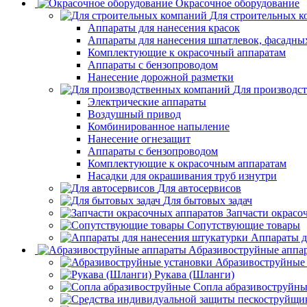
Окрасочное оборудование
Для строительных 
Аппараты для нанесения красок
Аппараты для нанесения шпатлевок, фасадных
Комплектующие к окрасочный аппаратам
Аппараты с бензопроводом
Нанесение дорожной разметки
Для производс
Электрические аппараты
Воздушный привод
Комбинированное напыление
Нанесение огнезащит
Аппараты с бензопроводом
Комплектующие к окрасочным аппаратам
Насадки для окрашивания труб изнутри
Для автосервисов
Для бытовых задач
Запчасти окрасо
Сопутствующие товары
Аппараты д
Aбразивоструйные аппа
Абразивоструйные
Рукава (Шланги)
Сопла абразивоструйн