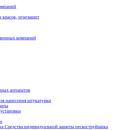
компаний
 красок, огнезащит
твенных компаний
чных аппаратов
ля нанесения штукатурки
раты
 установки
ые
Средства индивидуальной защиты пескоструйщика