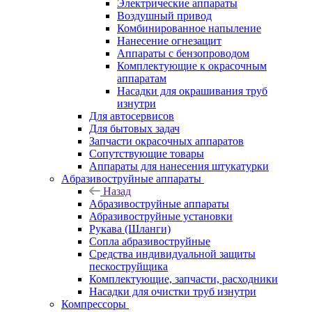
Электрические аппараты
Воздушный привод
Комбинированное напыление
Нанесение огнезащит
Аппараты с бензопроводом
Комплектующие к окрасочным
аппаратам
Насадки для окрашивания труб
изнутри
Для автосервисов
Для бытовых задач
Запчасти окрасочных аппаратов
Сопутствующие товары
Аппараты для нанесения штукатурки
Aбразивоструйные аппараты
Назад
Aбразивоструйные аппараты
Абразивоструйные установки
Рукава (Шланги)
Сопла абразивоструйные
Средства индивидуальной защиты
пескоструйщика
Комплектующие, запчасти, расходники
Насадки для очистки труб изнутри
Компрессоры