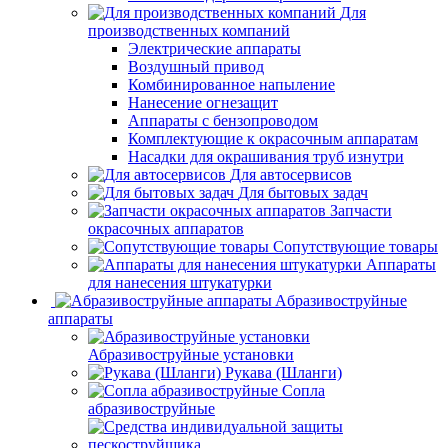
Для
производственных компаний
Электрические аппараты
Воздушный привод
Комбинированное напыление
Нанесение огнезащит
Аппараты с бензопроводом
Комплектующие к окрасочным аппаратам
Насадки для окрашивания труб изнутри
Для автосервисов
Для бытовых задач
Запчасти
окрасочных аппаратов
Сопутствующие товары
Аппараты
для нанесения штукатурки
Aбразивоструйные
аппараты
Абразивоструйные установки
Рукава (Шланги)
Сопла
абразивоструйные