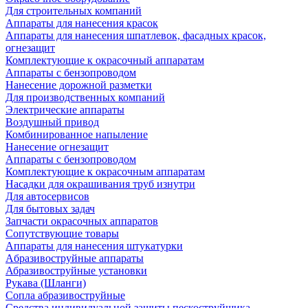
Для строительных компаний
Аппараты для нанесения красок
Аппараты для нанесения шпатлевок, фасадных красок,
огнезащит
Комплектующие к окрасочный аппаратам
Аппараты с бензопроводом
Нанесение дорожной разметки
Для производственных компаний
Электрические аппараты
Воздушный привод
Комбинированное напыление
Нанесение огнезащит
Аппараты с бензопроводом
Комплектующие к окрасочным аппаратам
Насадки для окрашивания труб изнутри
Для автосервисов
Для бытовых задач
Запчасти окрасочных аппаратов
Сопутствующие товары
Аппараты для нанесения штукатурки
Aбразивоструйные аппараты
Абразивоструйные установки
Рукава (Шланги)
Сопла абразивоструйные
Средства индивидуальной защиты пескоструйщика