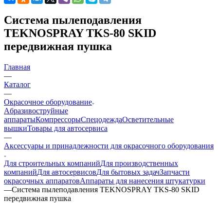
Система пылеподавления
TEKNOSPRAY TKS-80 SKID
передвижная пушка
Главная
—
Каталог
—
Окрасочное оборудование
Aбразивоструйные
аппараты
Компрессоры
Спецодежда
Осветительные
вышки
Товары для автосервиса
—
Аксессуары и принадлежности для окрасочного оборудования
Для строительных компаний
Для производственных
компаний
Для автосервисов
Для бытовых задач
Запчасти
окрасочных аппаратов
Аппараты для нанесения штукатурки
—
Система пылеподавления TEKNOSPRAY TKS-80 SKID
передвижная пушка