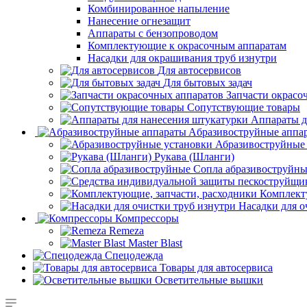
Комбинированное напыление
Нанесение огнезащит
Аппараты с бензопроводом
Комплектующие к окрасочным аппаратам
Насадки для окрашивания труб изнутри
Для автосервисов
Для бытовых задач
Запчасти окрасо
Сопутствующие товары
Аппараты д
Aбразивоструйные аппа
Абразивоструйные
Рукава (Шланги)
Сопла абразивоструйн
Комплект
Насадки для о
Компрессоры
Remeza
Master Blast
Спецодежда
Товары для автосервиса
Осветительные вышки