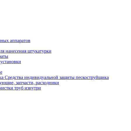
чных аппаратов
ля нанесения штукатурки
раты
 установки
ые
Средства индивидуальной защиты пескоструйщика
ующие, запчасти, расходники
чистки труб изнутри