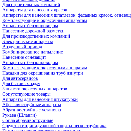
Для строительных компаний
Аппараты для нанесения красок
Аппараты для нанесения шпатлевок, фасадных красок, огнезащ
Комплектующие к окрасочный аппаратам
Аппараты с бензопроводом
Нанесение дорожной разметки
Для производственных компаний
Электрические аппараты
Воздушный привод
Комбинированное напыление
Нанесение огнезащит
Аппараты с бензопроводом
Комплектующие к окрасочным аппаратам
Насадки для окрашивания труб изнутри
Для автосервисов
Для бытовых задач
Запчасти окрасочных аппаратов
Сопутствующие товары
Аппараты для нанесения штукатурки
Aбразивоструйные аппараты
Абразивоструйные установки
Рукава (Шланги)
Сопла абразивоструйные
Средства индивидуальной защиты пескоструйщика
Комплектующие, запчасти, расходники