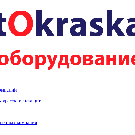
компаний
 красок, огнезащит
твенных компаний