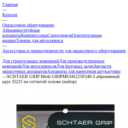
Главная
—
Каталог
—
Окрасочное оборудование
Aбразивоструйные
аппараты
Компрессоры
Спецодежда
Осветительные
вышки
Товары для автосервиса
—
Аксессуары и принадлежности для окрасочного оборудования
Для строительных компаний
Для производственных
компаний
Для автосервисов
Для бытовых задач
Запчасти
окрасочных аппаратов
Аппараты для нанесения штукатурки
—
SCHTAER GRIP Mesh GRIPMESH225P240-5 абразивный
круг D225 на сетчатой основе (набор)