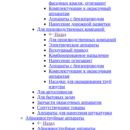
фасадных красок, огнезащит
Комплектующие к окрасочный
аппаратам
Аппараты с бензопроводом
Нанесение дорожной разметки
Для производственных компаний
Назад
Для производственных компаний
Электрические аппараты
Воздушный привод
Комбинированное напыление
Нанесение огнезащит
Аппараты с бензопроводом
Комплектующие к окрасочным
аппаратам
Насадки для окрашивания труб
изнутри
Для автосервисов
Для бытовых задач
Запчасти окрасочных аппаратов
Сопутствующие товары
Аппараты для нанесения штукатурки
Aбразивоструйные аппараты
Назад
Aбразивоструйные аппараты