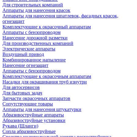
Для строительных компаний
Аппараты для нанесения красок
Аппараты для нанесения шпатлевок, фасадных красок,
огнезащит
Комплектующие к окрасочный аппаратам
Аппараты с бензопроводом
Нанесение дорожной разметки
Для производственных компаний
Электрические аппараты
Воздушный привод
Комбинированное напыление
Нанесение огнезащит
Аппараты с бензопроводом
Комплектующие к окрасочным аппаратам
Насадки для окрашивания труб изнутри
Для автосервисов
Для бытовых задач
Запчасти окрасочных аппаратов
Сопутствующие товары
Аппараты для нанесения штукатурки
Aбразивоструйные аппараты
Абразивоструйные установки
Рукава (Шланги)
Сопла абразивоструйные
Средства индивидуальной защиты пескоструйщика