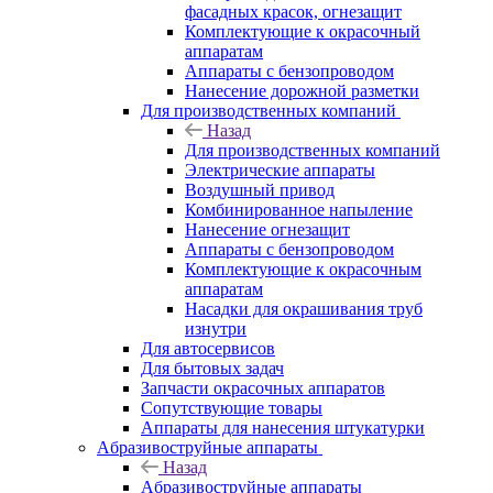
фасадных красок, огнезащит
Комплектующие к окрасочный
аппаратам
Аппараты с бензопроводом
Нанесение дорожной разметки
Для производственных компаний
Назад
Для производственных компаний
Электрические аппараты
Воздушный привод
Комбинированное напыление
Нанесение огнезащит
Аппараты с бензопроводом
Комплектующие к окрасочным
аппаратам
Насадки для окрашивания труб
изнутри
Для автосервисов
Для бытовых задач
Запчасти окрасочных аппаратов
Сопутствующие товары
Аппараты для нанесения штукатурки
Aбразивоструйные аппараты
Назад
Aбразивоструйные аппараты