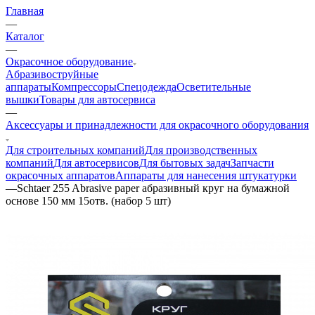
Главная
—
Каталог
—
Окрасочное оборудование
Aбразивоструйные
аппараты
Компрессоры
Спецодежда
Осветительные
вышки
Товары для автосервиса
—
Аксессуары и принадлежности для окрасочного оборудования
Для строительных компаний
Для производственных
компаний
Для автосервисов
Для бытовых задач
Запчасти
окрасочных аппаратов
Аппараты для нанесения штукатурки
—
Schtaer 255 Abrasive paper абразивный круг на бумажной
основе 150 мм 15отв. (набор 5 шт)