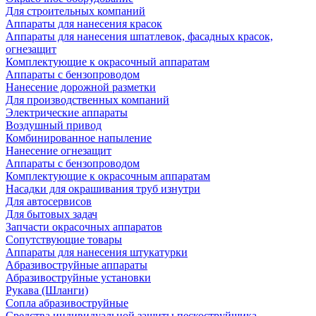
Для строительных компаний
Аппараты для нанесения красок
Аппараты для нанесения шпатлевок, фасадных красок,
огнезащит
Комплектующие к окрасочный аппаратам
Аппараты с бензопроводом
Нанесение дорожной разметки
Для производственных компаний
Электрические аппараты
Воздушный привод
Комбинированное напыление
Нанесение огнезащит
Аппараты с бензопроводом
Комплектующие к окрасочным аппаратам
Насадки для окрашивания труб изнутри
Для автосервисов
Для бытовых задач
Запчасти окрасочных аппаратов
Сопутствующие товары
Аппараты для нанесения штукатурки
Aбразивоструйные аппараты
Абразивоструйные установки
Рукава (Шланги)
Сопла абразивоструйные
Средства индивидуальной защиты пескоструйщика