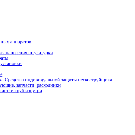
чных аппаратов
ля нанесения штукатурки
раты
 установки
ые
Средства индивидуальной защиты пескоструйщика
ующие, запчасти, расходники
чистки труб изнутри