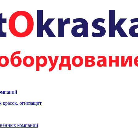
компаний
 красок, огнезащит
твенных компаний