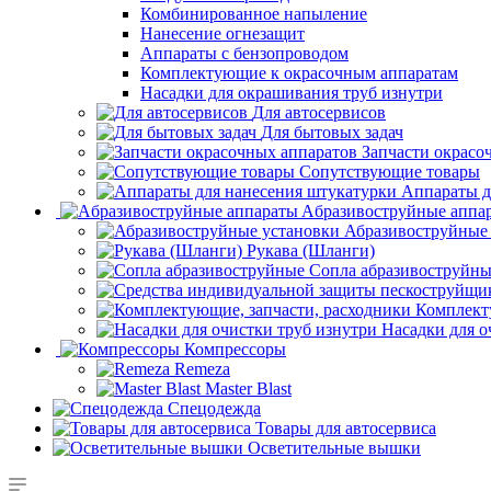
Комбинированное напыление
Нанесение огнезащит
Аппараты с бензопроводом
Комплектующие к окрасочным аппаратам
Насадки для окрашивания труб изнутри
Для автосервисов
Для бытовых задач
Запчасти окрасо
Сопутствующие товары
Аппараты д
Aбразивоструйные аппа
Абразивоструйные
Рукава (Шланги)
Сопла абразивоструйн
Комплект
Насадки для о
Компрессоры
Remeza
Master Blast
Спецодежда
Товары для автосервиса
Осветительные вышки