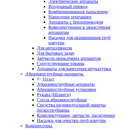
Электрические аппараты
Воздушный привод
Комбинированное напыление
Нанесение огнезащит
Аппараты с бензопроводом
Комплектующие к окрасочным
аппаратам
Насадки для окрашивания труб
изнутри
Для автосервисов
Для бытовых задач
Запчасти окрасочных аппаратов
Сопутствующие товары
Аппараты для нанесения штукатурки
Aбразивоструйные аппараты
Назад
Aбразивоструйные аппараты
Абразивоструйные установки
Рукава (Шланги)
Сопла абразивоструйные
Средства индивидуальной защиты
пескоструйщика
Комплектующие, запчасти, расходники
Насадки для очистки труб изнутри
Компрессоры