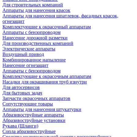
Для строительных компаний
Аппараты для нанесения красок
Аппараты для нанесения шпатлевок, фасадных красок,
огнезащит
Комплектующие к окрасочный аппаратам
Аппараты с бензопроводом
Нанесение дорожной разметки
Для производственных компаний
Электрические аппараты
Воздушный привод
Комбинированное напыление
Нанесение огнезащит
Аппараты с бензопроводом
Комплектующие к окрасочным аппаратам
Насадки для окрашивания труб изнутри
Для автосервисов
Для бытовых задач
Запчасти окрасочных аппаратов
Сопутствующие товары
Аппараты для нанесения штукатурки
Aбразивоструйные аппараты
Абразивоструйные установки
Рукава (Шланги)
Сопла абразивоструйные
Средства индивидуальной защиты пескоструйщика