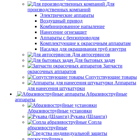
Для
производственных компаний
Электрические аппараты
Воздушный привод
Комбинированное напыление
Нанесение огнезащит
Аппараты с бензопроводом
Комплектующие к окрасочным аппаратам
Насадки для окрашивания труб изнутри
Для автосервисов
Для бытовых задач
Запчасти
окрасочных аппаратов
Сопутствующие товары
Аппараты
для нанесения штукатурки
Aбразивоструйные
аппараты
Абразивоструйные установки
Рукава (Шланги)
Сопла
абразивоструйные