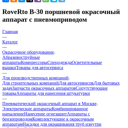
RoveRto B-30 поршневой окрасочный
аппарат с пневмоприводом
Главная
—
Каталог
—
Окрасочное оборудование
Aбразивоструйные
аппараты
Компрессоры
Спецодежда
Осветительные
вышки
Товары для автосервиса
—
Для производственных компаний
Для строительных компаний
Для автосервисов
Для бытовых
задач
Запчасти окрасочных аппаратов
Сопутствующие
товары
Аппараты для нанесения штукатурки
—
Пневматический окрасочный аппарат в Москве
Электрические аппараты
Комбинированное
напыление
Нанесение огнезащит
Аппараты с
бензопроводом
Комплектующие к окрасочным
аппаратам
Насадки для окрашивания труб изнутри