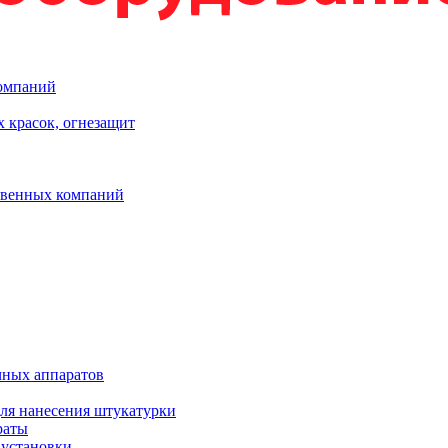
компаний
 красок, огнезащит
твенных компаний
чных аппаратов
ля нанесения штукатурки
раты
 установки