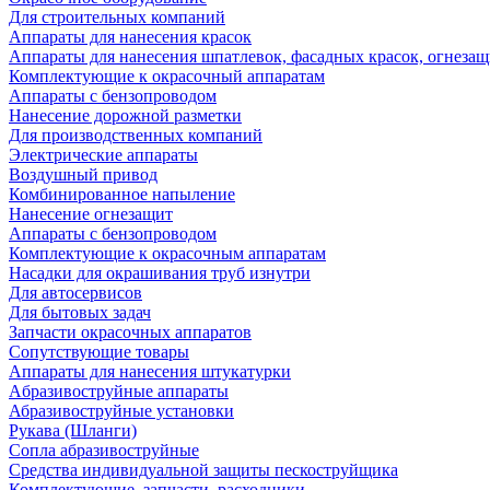
Для строительных компаний
Аппараты для нанесения красок
Аппараты для нанесения шпатлевок, фасадных красок, огнезащ
Комплектующие к окрасочный аппаратам
Аппараты с бензопроводом
Нанесение дорожной разметки
Для производственных компаний
Электрические аппараты
Воздушный привод
Комбинированное напыление
Нанесение огнезащит
Аппараты с бензопроводом
Комплектующие к окрасочным аппаратам
Насадки для окрашивания труб изнутри
Для автосервисов
Для бытовых задач
Запчасти окрасочных аппаратов
Сопутствующие товары
Аппараты для нанесения штукатурки
Aбразивоструйные аппараты
Абразивоструйные установки
Рукава (Шланги)
Сопла абразивоструйные
Средства индивидуальной защиты пескоструйщика
Комплектующие, запчасти, расходники