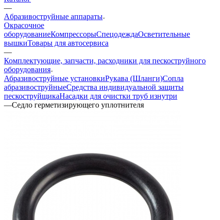
—
Aбразивоструйные аппараты
Окрасочное
оборудование
Компрессоры
Спецодежда
Осветительные
вышки
Товары для автосервиса
—
Комплектующие, запчасти, расходники для пескоструйного
оборудования
Абразивоструйные установки
Рукава (Шланги)
Сопла
абразивоструйные
Средства индивидуальной защиты
пескоструйщика
Насадки для очистки труб изнутри
—
Седло герметизирующего уплотнителя