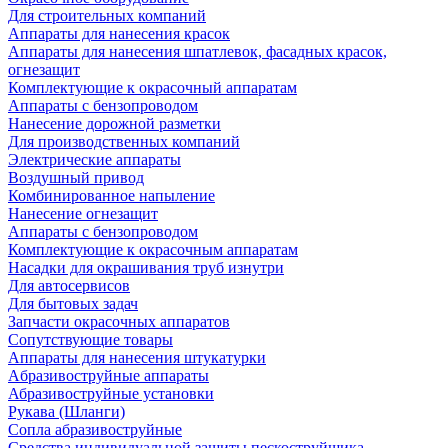
Для строительных компаний
Аппараты для нанесения красок
Аппараты для нанесения шпатлевок, фасадных красок,
огнезащит
Комплектующие к окрасочный аппаратам
Аппараты с бензопроводом
Нанесение дорожной разметки
Для производственных компаний
Электрические аппараты
Воздушный привод
Комбинированное напыление
Нанесение огнезащит
Аппараты с бензопроводом
Комплектующие к окрасочным аппаратам
Насадки для окрашивания труб изнутри
Для автосервисов
Для бытовых задач
Запчасти окрасочных аппаратов
Сопутствующие товары
Аппараты для нанесения штукатурки
Aбразивоструйные аппараты
Абразивоструйные установки
Рукава (Шланги)
Сопла абразивоструйные
Средства индивидуальной защиты пескоструйщика