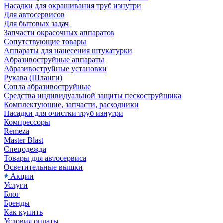
Насадки для окрашивания труб изнутри
Для автосервисов
Для бытовых задач
Запчасти окрасочных аппаратов
Сопутствующие товары
Аппараты для нанесения штукатурки
Aбразивоструйные аппараты
Абразивоструйные установки
Рукава (Шланги)
Сопла абразивоструйные
Средства индивидуальной защиты пескоструйщика
Комплектующие, запчасти, расходники
Насадки для очистки труб изнутри
Компрессоры
Remeza
Master Blast
Спецодежда
Товары для автосервиса
Осветительные вышки
Акции
Услуги
Блог
Бренды
Как купить
Условия оплаты