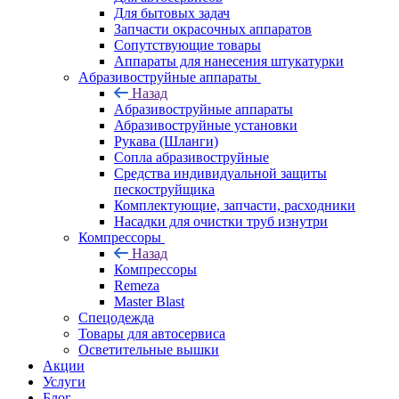
Для бытовых задач
Запчасти окрасочных аппаратов
Сопутствующие товары
Аппараты для нанесения штукатурки
Aбразивоструйные аппараты
Назад
Aбразивоструйные аппараты
Абразивоструйные установки
Рукава (Шланги)
Сопла абразивоструйные
Средства индивидуальной защиты
пескоструйщика
Комплектующие, запчасти, расходники
Насадки для очистки труб изнутри
Компрессоры
Назад
Компрессоры
Remeza
Master Blast
Спецодежда
Товары для автосервиса
Осветительные вышки
Акции
Услуги
Блог