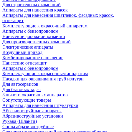
Для строительных компаний
Аппараты для нанесения красок
Аппараты для нанесения шпатлевок, фасадных красок,
огнезащит
Комплектующие к окрасочный аппаратам
Аппараты с бензопроводом
Нанесение дорожной разметки
Для производственных компаний
Электрические аппараты
Воздушный привод
Комбинированное напыление
Нанесение огнезащит
Аппараты с бензопроводом
Комплектующие к окрасочным аппаратам
Насадки для окрашивания труб изнутри
Для автосервисов
Для бытовых задач
Запчасти окрасочных аппаратов
Сопутствующие товары
Аппараты для нанесения штукатурки
Aбразивоструйные аппараты
Абразивоструйные установки
Рукава (Шланги)
Сопла абразивоструйные
Средства индивидуальной защиты пескоструйщика