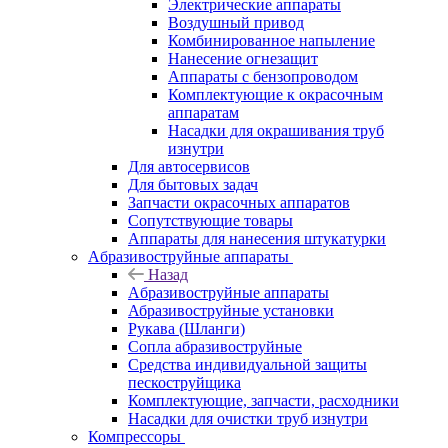
Электрические аппараты
Воздушный привод
Комбинированное напыление
Нанесение огнезащит
Аппараты с бензопроводом
Комплектующие к окрасочным
аппаратам
Насадки для окрашивания труб
изнутри
Для автосервисов
Для бытовых задач
Запчасти окрасочных аппаратов
Сопутствующие товары
Аппараты для нанесения штукатурки
Aбразивоструйные аппараты
Назад
Aбразивоструйные аппараты
Абразивоструйные установки
Рукава (Шланги)
Сопла абразивоструйные
Средства индивидуальной защиты
пескоструйщика
Комплектующие, запчасти, расходники
Насадки для очистки труб изнутри
Компрессоры