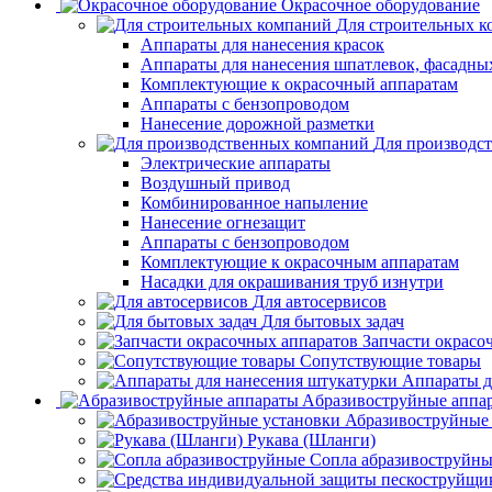
Окрасочное оборудование
Для строительных 
Аппараты для нанесения красок
Аппараты для нанесения шпатлевок, фасадных
Комплектующие к окрасочный аппаратам
Аппараты с бензопроводом
Нанесение дорожной разметки
Для производс
Электрические аппараты
Воздушный привод
Комбинированное напыление
Нанесение огнезащит
Аппараты с бензопроводом
Комплектующие к окрасочным аппаратам
Насадки для окрашивания труб изнутри
Для автосервисов
Для бытовых задач
Запчасти окрасо
Сопутствующие товары
Аппараты д
Aбразивоструйные аппа
Абразивоструйные
Рукава (Шланги)
Сопла абразивоструйн