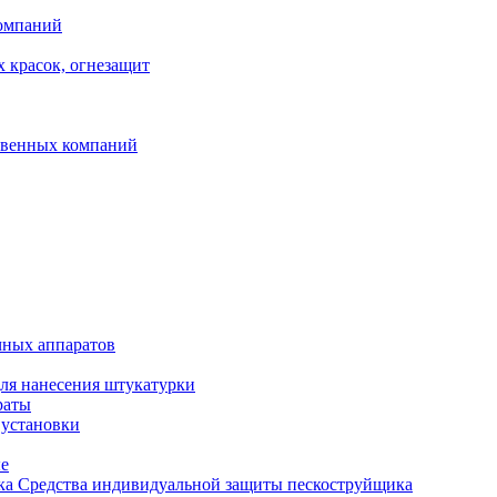
компаний
 красок, огнезащит
твенных компаний
чных аппаратов
ля нанесения штукатурки
раты
 установки
ые
Средства индивидуальной защиты пескоструйщика