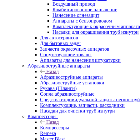
Воздушный привод
Комбинированное напыление
Нанесение огнезащит
Аппараты с бензопроводом
Комплектующие к окрасочным аппарат
Насадки для окрашивания труб изнутри
Для автосервисов
Для бытовых задач
Запчасти окрасочных аппаратов
Сопутствующие товары
Аппараты для нанесения штукатурки
Aбразивоструйные аппараты
Назад
Aбразивоструйные аппараты
Абразивоструйные установки
Рукава (Шланги)
Сопла абразивоструйные
Средства индивидуальной защиты пескостру
Комплектующие, запчасти, расходники
Насадки для очистки труб изнутри
Компрессоры
Назад
Компрессоры
Remeza
Master Blast