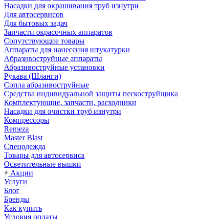
Насадки для окрашивания труб изнутри
Для автосервисов
Для бытовых задач
Запчасти окрасочных аппаратов
Сопутствующие товары
Аппараты для нанесения штукатурки
Aбразивоструйные аппараты
Абразивоструйные установки
Рукава (Шланги)
Сопла абразивоструйные
Средства индивидуальной защиты пескоструйщика
Комплектующие, запчасти, расходники
Насадки для очистки труб изнутри
Компрессоры
Remeza
Master Blast
Спецодежда
Товары для автосервиса
Осветительные вышки
Акции
Услуги
Блог
Бренды
Как купить
Условия оплаты