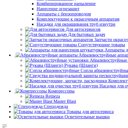
Комбинированное напыление
Нанесение огнезащит
Аппараты с бензопроводом
Комплектующие к окрасочным аппаратам
Насадки для окрашивания труб изнутри
Для автосервисов
Для бытовых задач
Запчасти окрасо
Сопутствующие товары
Аппараты д
Aбразивоструйные аппа
Абразивоструйные
Рукава (Шланги)
Сопла абразивоструйн
Комплект
Насадки для о
Компрессоры
Remeza
Master Blast
Спецодежда
Товары для автосервиса
Осветительные вышки