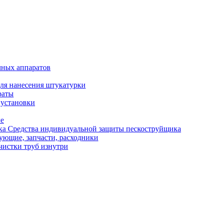
чных аппаратов
ля нанесения штукатурки
раты
 установки
ые
Средства индивидуальной защиты пескоструйщика
ующие, запчасти, расходники
чистки труб изнутри