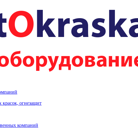
компаний
 красок, огнезащит
твенных компаний