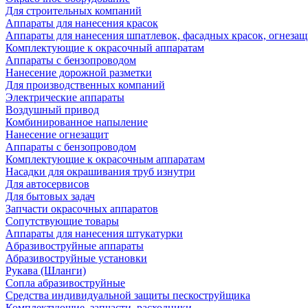
Для строительных компаний
Аппараты для нанесения красок
Аппараты для нанесения шпатлевок, фасадных красок, огнезащ
Комплектующие к окрасочный аппаратам
Аппараты с бензопроводом
Нанесение дорожной разметки
Для производственных компаний
Электрические аппараты
Воздушный привод
Комбинированное напыление
Нанесение огнезащит
Аппараты с бензопроводом
Комплектующие к окрасочным аппаратам
Насадки для окрашивания труб изнутри
Для автосервисов
Для бытовых задач
Запчасти окрасочных аппаратов
Сопутствующие товары
Аппараты для нанесения штукатурки
Aбразивоструйные аппараты
Абразивоструйные установки
Рукава (Шланги)
Сопла абразивоструйные
Средства индивидуальной защиты пескоструйщика
Комплектующие, запчасти, расходники