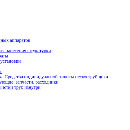
чных аппаратов
ля нанесения штукатурки
раты
 установки
ые
Средства индивидуальной защиты пескоструйщика
ующие, запчасти, расходники
чистки труб изнутри