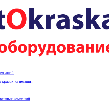
компаний
 красок, огнезащит
твенных компаний