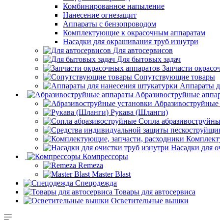
Комбинированное напыление
Нанесение огнезащит
Аппараты с бензопроводом
Комплектующие к окрасочным аппаратам
Насадки для окрашивания труб изнутри
Для автосервисов
Для бытовых задач
Запчасти окрасо
Сопутствующие товары
Аппараты д
Aбразивоструйные аппа
Абразивоструйные
Рукава (Шланги)
Сопла абразивоструйн
Комплект
Насадки для о
Компрессоры
Remeza
Master Blast
Спецодежда
Товары для автосервиса
Осветительные вышки