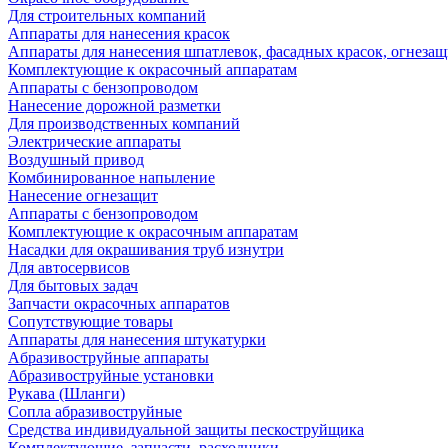
Для строительных компаний
Аппараты для нанесения красок
Аппараты для нанесения шпатлевок, фасадных красок, огнезащ
Комплектующие к окрасочный аппаратам
Аппараты с бензопроводом
Нанесение дорожной разметки
Для производственных компаний
Электрические аппараты
Воздушный привод
Комбинированное напыление
Нанесение огнезащит
Аппараты с бензопроводом
Комплектующие к окрасочным аппаратам
Насадки для окрашивания труб изнутри
Для автосервисов
Для бытовых задач
Запчасти окрасочных аппаратов
Сопутствующие товары
Аппараты для нанесения штукатурки
Aбразивоструйные аппараты
Абразивоструйные установки
Рукава (Шланги)
Сопла абразивоструйные
Средства индивидуальной защиты пескоструйщика
Комплектующие, запчасти, расходники