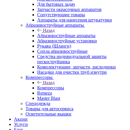
Для бытовых задач
Запчасти окрасочных аппаратов
Сопутствующие товары
Аппараты для нанесения штукатурки
Aбразивоструйные аппараты
Назад
Aбразивоструйные аппараты
Абразивоструйные установки
Рукава (Шланги)
Сопла абразивоструйные
Средства индивидуальной защиты
пескоструйщика
Комплектующие, запчасти, расходники
Насадки для очистки труб изнутри
Компрессоры
Назад
Компрессоры
Remeza
Master Blast
Спецодежда
Товары для автосервиса
Осветительные вышки
Акции
Услуги
Блог