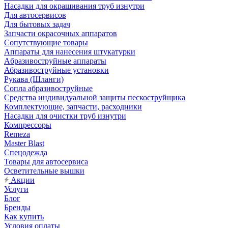
Насадки для окрашивания труб изнутри
Для автосервисов
Для бытовых задач
Запчасти окрасочных аппаратов
Сопутствующие товары
Аппараты для нанесения штукатурки
Aбразивоструйные аппараты
Абразивоструйные установки
Рукава (Шланги)
Сопла абразивоструйные
Средства индивидуальной защиты пескоструйщика
Комплектующие, запчасти, расходники
Насадки для очистки труб изнутри
Компрессоры
Remeza
Master Blast
Спецодежда
Товары для автосервиса
Осветительные вышки
Акции
Услуги
Блог
Бренды
Как купить
Условия оплаты