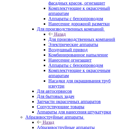
фасадных красок, огнезащит
Комплектующие к окрасочный
аппаратам
Аппараты с бензопроводом
Нанесение дорожной разметки
Для производственных компаний
Назад
Для производственных компаний
Электрические аппараты
Воздушный привод
Комбинированное напыление
Нанесение огнезащит
Аппараты с бензопроводом
Комплектующие к окрасочным
аппаратам
Насадки для окрашивания труб
изнутри
Для автосервисов
Для бытовых задач
Запчасти окрасочных аппаратов
Сопутствующие товары
Аппараты для нанесения штукатурки
Aбразивоструйные аппараты
Назад
Aбразивоструйные аппараты