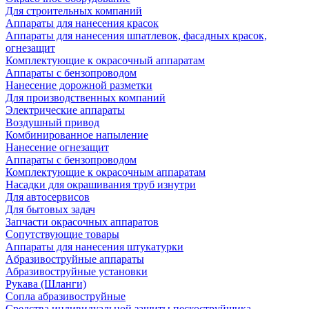
Для строительных компаний
Аппараты для нанесения красок
Аппараты для нанесения шпатлевок, фасадных красок,
огнезащит
Комплектующие к окрасочный аппаратам
Аппараты с бензопроводом
Нанесение дорожной разметки
Для производственных компаний
Электрические аппараты
Воздушный привод
Комбинированное напыление
Нанесение огнезащит
Аппараты с бензопроводом
Комплектующие к окрасочным аппаратам
Насадки для окрашивания труб изнутри
Для автосервисов
Для бытовых задач
Запчасти окрасочных аппаратов
Сопутствующие товары
Аппараты для нанесения штукатурки
Aбразивоструйные аппараты
Абразивоструйные установки
Рукава (Шланги)
Сопла абразивоструйные
Средства индивидуальной защиты пескоструйщика