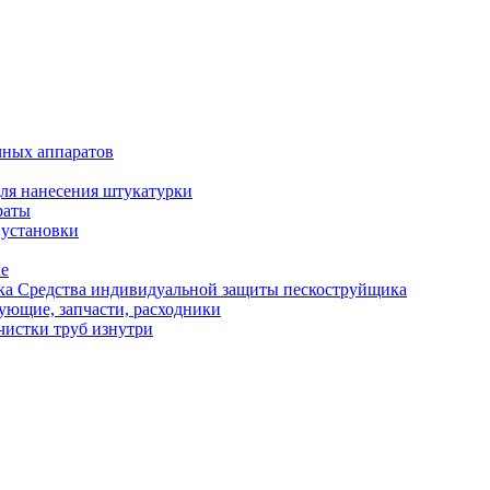
чных аппаратов
ля нанесения штукатурки
раты
 установки
ые
Средства индивидуальной защиты пескоструйщика
ующие, запчасти, расходники
чистки труб изнутри