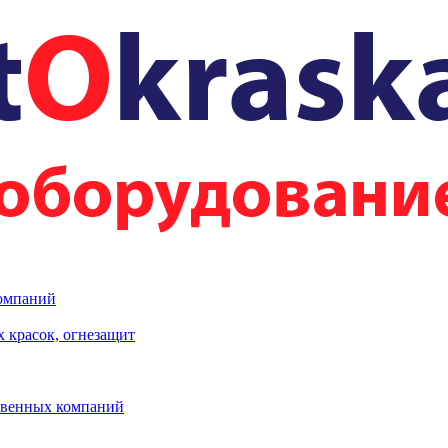
компаний
 красок, огнезащит
твенных компаний