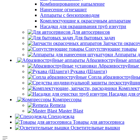
Комбинированное напыление
Нанесение огнезащит
Аппараты с бензопроводом
Комплектующие к окрасочным аппаратам
Насадки для окрашивания труб изнутри
Для автосервисов
Для бытовых задач
Запчасти окрасо
Сопутствующие товары
Аппараты д
Aбразивоструйные аппа
Абразивоструйные
Рукава (Шланги)
Сопла абразивоструйн
Комплект
Насадки для о
Компрессоры
Remeza
Master Blast
Спецодежда
Товары для автосервиса
Осветительные вышки