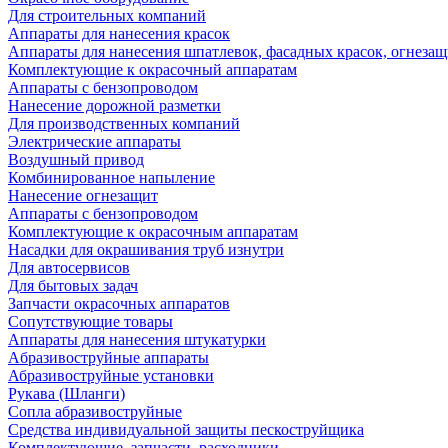
Для строительных компаний
Аппараты для нанесения красок
Аппараты для нанесения шпатлевок, фасадных красок, огнезащ
Комплектующие к окрасочный аппаратам
Аппараты с бензопроводом
Нанесение дорожной разметки
Для производственных компаний
Электрические аппараты
Воздушный привод
Комбинированное напыление
Нанесение огнезащит
Аппараты с бензопроводом
Комплектующие к окрасочным аппаратам
Насадки для окрашивания труб изнутри
Для автосервисов
Для бытовых задач
Запчасти окрасочных аппаратов
Сопутствующие товары
Аппараты для нанесения штукатурки
Aбразивоструйные аппараты
Абразивоструйные установки
Рукава (Шланги)
Сопла абразивоструйные
Средства индивидуальной защиты пескоструйщика
Комплектующие, запчасти, расходники