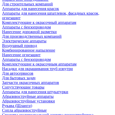
Для строительных компаний
Аппараты для нанесения красок
Аппараты для нанесения шпатлевок, фасадных красок,
огнезащит
Комплектующие к окрасочный аппаратам
Аппараты с бензопроводом
Нанесение дорожной разметки
Для производственных компаний
Электрические аппараты
Воздушный привод
Комбинированное напыление
Нанесение огнезащит
Аппараты с бензопроводом
Комплектующие к окрасочным аппаратам
Насадки для окрашивания труб изнутри
Для автосервисов
Для бытовых задач
Запчасти окрасочных аппаратов
Сопутствующие товары
Аппараты для нанесения штукатурки
Aбразивоструйные аппараты
Абразивоструйные установки
Рукава (Шланги)
Сопла абразивоструйные
Средства индивидуальной защиты пескоструйщика