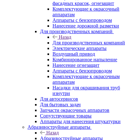
фасадных красок, огнезащит
Комплектующие к окрасочный
аппаратам
Аппараты с бензопроводом
Нанесение дорожной разметки
Для производственных компаний
Назад
Для производственных компаний
Электрические аппараты
Воздушный привод
Комбинированное напыление
Нанесение огнезащит
Аппараты с бензопроводом
Комплектующие к окрасочным
аппаратам
Насадки для окрашивания труб
изнутри
Для автосервисов
Для бытовых задач
Запчасти окрасочных аппаратов
Сопутствующие товары
Аппараты для нанесения штукатурки
Aбразивоструйные аппараты
Назад
Aбразивоструйные аппараты