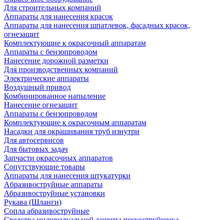
Для строительных компаний
Аппараты для нанесения красок
Аппараты для нанесения шпатлевок, фасадных красок,
огнезащит
Комплектующие к окрасочный аппаратам
Аппараты с бензопроводом
Нанесение дорожной разметки
Для производственных компаний
Электрические аппараты
Воздушный привод
Комбинированное напыление
Нанесение огнезащит
Аппараты с бензопроводом
Комплектующие к окрасочным аппаратам
Насадки для окрашивания труб изнутри
Для автосервисов
Для бытовых задач
Запчасти окрасочных аппаратов
Сопутствующие товары
Аппараты для нанесения штукатурки
Aбразивоструйные аппараты
Абразивоструйные установки
Рукава (Шланги)
Сопла абразивоструйные
Средства индивидуальной защиты пескоструйщика