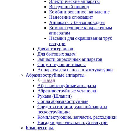
Электрические аппараты
Воздушный привод
Комбинированное напыление
Нанесение огнезащит
Аппараты с бензопроводом
Комплектующие к окрасочным
аппаратам
Насадки для окрашивания труб
изнутри
Для автосервисов
Для бытовых задач
Запчасти окрасочных аппаратов
Сопутствующие товары
Аппараты для нанесения штукатурки
Aбразивоструйные аппараты
Назад
Aбразивоструйные аппараты
Абразивоструйные установки
Рукава (Шланги)
Сопла абразивоструйные
Средства индивидуальной защиты
пескоструйщика
Комплектующие, запчасти, расходники
Насадки для очистки труб изнутри
Компрессоры