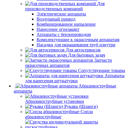
Для
производственных компаний
Электрические аппараты
Воздушный привод
Комбинированное напыление
Нанесение огнезащит
Аппараты с бензопроводом
Комплектующие к окрасочным аппаратам
Насадки для окрашивания труб изнутри
Для автосервисов
Для бытовых задач
Запчасти
окрасочных аппаратов
Сопутствующие товары
Аппараты
для нанесения штукатурки
Aбразивоструйные
аппараты
Абразивоструйные установки
Рукава (Шланги)
Сопла
абразивоструйные