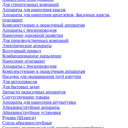
Для строительных компаний
Аппараты для нанесения красок
Аппараты для нанесения шпатлевок, фасадных красок,
огнезащит
Комплектующие к окрасочный аппаратам
Аппараты с бензопроводом
Нанесение дорожной разметки
Для производственных компаний
Электрические аппараты
Воздушный привод
Комбинированное напыление
Нанесение огнезащит
Аппараты с бензопроводом
Комплектующие к окрасочным аппаратам
Насадки для окрашивания труб изнутри
Для автосервисов
Для бытовых задач
Запчасти окрасочных аппаратов
Сопутствующие товары
Аппараты для нанесения штукатурки
Aбразивоструйные аппараты
Абразивоструйные установки
Рукава (Шланги)
Сопла абразивоструйные
Средства индивидуальной защиты пескоструйщика