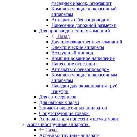
фасадных красок, огнезащит
Комплектующие к окрасочный
аппаратам
Аппараты с бензопроводом
Нанесение дорожной разметки
Для производственных компаний
Назад
Для производственных компаний
Электрические аппараты
Воздушный привод
Комбинированное напыление
Нанесение огнезащит
Аппараты с бензопроводом
Комплектующие к окрасочным
аппаратам
Насадки для окрашивания труб
изнутри
Для автосервисов
Для бытовых задач
Запчасти окрасочных аппаратов
Сопутствующие товары
Аппараты для нанесения штукатурки
Aбразивоструйные аппараты
Назад
Aбразивоструйные аппараты