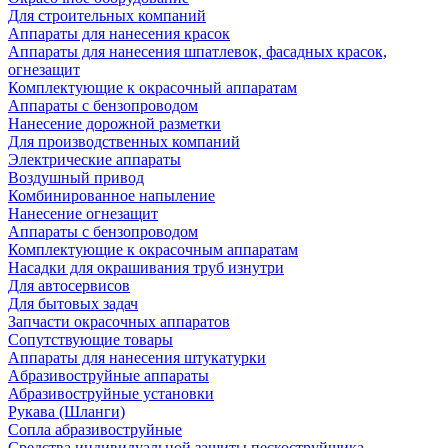
Для строительных компаний
Аппараты для нанесения красок
Аппараты для нанесения шпатлевок, фасадных красок,
огнезащит
Комплектующие к окрасочный аппаратам
Аппараты с бензопроводом
Нанесение дорожной разметки
Для производственных компаний
Электрические аппараты
Воздушный привод
Комбинированное напыление
Нанесение огнезащит
Аппараты с бензопроводом
Комплектующие к окрасочным аппаратам
Насадки для окрашивания труб изнутри
Для автосервисов
Для бытовых задач
Запчасти окрасочных аппаратов
Сопутствующие товары
Аппараты для нанесения штукатурки
Aбразивоструйные аппараты
Абразивоструйные установки
Рукава (Шланги)
Сопла абразивоструйные
Средства индивидуальной защиты пескоструйщика