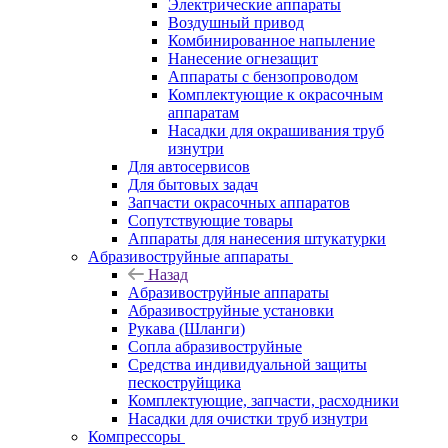
Электрические аппараты
Воздушный привод
Комбинированное напыление
Нанесение огнезащит
Аппараты с бензопроводом
Комплектующие к окрасочным
аппаратам
Насадки для окрашивания труб
изнутри
Для автосервисов
Для бытовых задач
Запчасти окрасочных аппаратов
Сопутствующие товары
Аппараты для нанесения штукатурки
Aбразивоструйные аппараты
Назад
Aбразивоструйные аппараты
Абразивоструйные установки
Рукава (Шланги)
Сопла абразивоструйные
Средства индивидуальной защиты
пескоструйщика
Комплектующие, запчасти, расходники
Насадки для очистки труб изнутри
Компрессоры