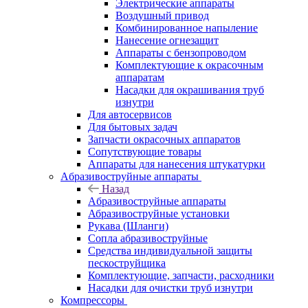
Электрические аппараты
Воздушный привод
Комбинированное напыление
Нанесение огнезащит
Аппараты с бензопроводом
Комплектующие к окрасочным
аппаратам
Насадки для окрашивания труб
изнутри
Для автосервисов
Для бытовых задач
Запчасти окрасочных аппаратов
Сопутствующие товары
Аппараты для нанесения штукатурки
Aбразивоструйные аппараты
Назад
Aбразивоструйные аппараты
Абразивоструйные установки
Рукава (Шланги)
Сопла абразивоструйные
Средства индивидуальной защиты
пескоструйщика
Комплектующие, запчасти, расходники
Насадки для очистки труб изнутри
Компрессоры