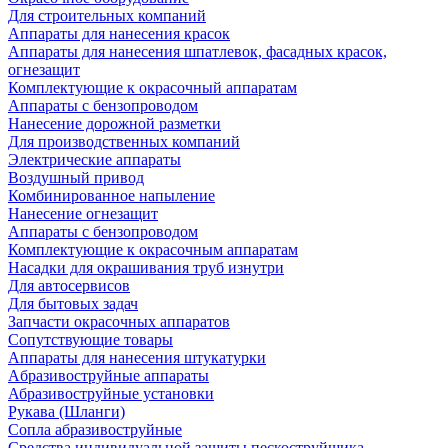
Для строительных компаний
Аппараты для нанесения красок
Аппараты для нанесения шпатлевок, фасадных красок,
огнезащит
Комплектующие к окрасочный аппаратам
Аппараты с бензопроводом
Нанесение дорожной разметки
Для производственных компаний
Электрические аппараты
Воздушный привод
Комбинированное напыление
Нанесение огнезащит
Аппараты с бензопроводом
Комплектующие к окрасочным аппаратам
Насадки для окрашивания труб изнутри
Для автосервисов
Для бытовых задач
Запчасти окрасочных аппаратов
Сопутствующие товары
Аппараты для нанесения штукатурки
Aбразивоструйные аппараты
Абразивоструйные установки
Рукава (Шланги)
Сопла абразивоструйные
Средства индивидуальной защиты пескоструйщика