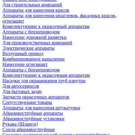
Для строительных компаний
Аппараты для нанесения красок
Аппараты для нанесения шпатлевок, фасадных красок,
огнезащит
Комплектующие к окрасочный аппаратам
Аппараты с бензопроводом
Нанесение дорожной разметки
Для производственных компаний
Электрические аппараты
Воздушный привод
Комбинированное напыление
Нанесение огнезащит
Аппараты с бензопроводом
Комплектующие к окрасочным аппаратам
Насадки для окрашивания труб изнутри
Для автосервисов
Для бытовых задач
Запчасти окрасочных аппаратов
Сопутствующие товары
Аппараты для нанесения штукатурки
Aбразивоструйные аппараты
Абразивоструйные установки
Рукава (Шланги)
Сопла абразивоструйные
Средства индивидуальной защиты пескоструйщика