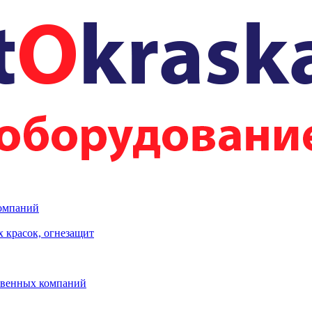
компаний
 красок, огнезащит
твенных компаний