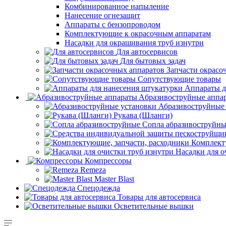
Комбинированное напыление
Нанесение огнезащит
Аппараты с бензопроводом
Комплектующие к окрасочным аппаратам
Насадки для окрашивания труб изнутри
Для автосервисов
Для бытовых задач
Запчасти окрасо
Сопутствующие товары
Аппараты д
Aбразивоструйные аппа
Абразивоструйные
Рукава (Шланги)
Сопла абразивоструйн
Комплект
Насадки для о
Компрессоры
Remeza
Master Blast
Спецодежда
Товары для автосервиса
Осветительные вышки