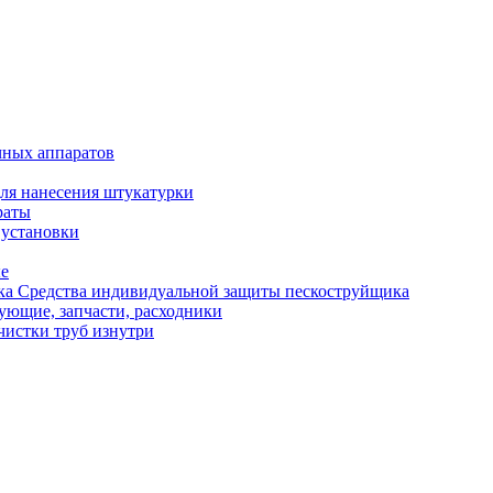
чных аппаратов
ля нанесения штукатурки
раты
 установки
ые
Средства индивидуальной защиты пескоструйщика
ующие, запчасти, расходники
чистки труб изнутри