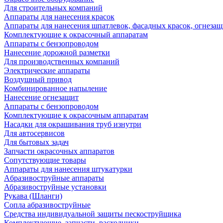
Для строительных компаний
Аппараты для нанесения красок
Аппараты для нанесения шпатлевок, фасадных красок, огнезащ
Комплектующие к окрасочный аппаратам
Аппараты с бензопроводом
Нанесение дорожной разметки
Для производственных компаний
Электрические аппараты
Воздушный привод
Комбинированное напыление
Нанесение огнезащит
Аппараты с бензопроводом
Комплектующие к окрасочным аппаратам
Насадки для окрашивания труб изнутри
Для автосервисов
Для бытовых задач
Запчасти окрасочных аппаратов
Сопутствующие товары
Аппараты для нанесения штукатурки
Aбразивоструйные аппараты
Абразивоструйные установки
Рукава (Шланги)
Сопла абразивоструйные
Средства индивидуальной защиты пескоструйщика
Комплектующие, запчасти, расходники