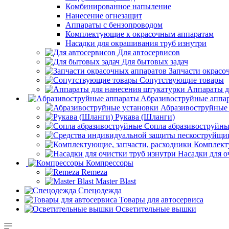
Комбинированное напыление
Нанесение огнезащит
Аппараты с бензопроводом
Комплектующие к окрасочным аппаратам
Насадки для окрашивания труб изнутри
Для автосервисов
Для бытовых задач
Запчасти окрасо
Сопутствующие товары
Аппараты д
Aбразивоструйные аппа
Абразивоструйные
Рукава (Шланги)
Сопла абразивоструйн
Комплект
Насадки для о
Компрессоры
Remeza
Master Blast
Спецодежда
Товары для автосервиса
Осветительные вышки