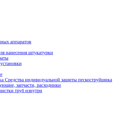
чных аппаратов
ля нанесения штукатурки
раты
 установки
ые
Средства индивидуальной защиты пескоструйщика
ующие, запчасти, расходники
чистки труб изнутри