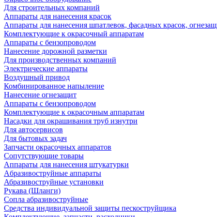
Для строительных компаний
Аппараты для нанесения красок
Аппараты для нанесения шпатлевок, фасадных красок, огнезащ
Комплектующие к окрасочный аппаратам
Аппараты с бензопроводом
Нанесение дорожной разметки
Для производственных компаний
Электрические аппараты
Воздушный привод
Комбинированное напыление
Нанесение огнезащит
Аппараты с бензопроводом
Комплектующие к окрасочным аппаратам
Насадки для окрашивания труб изнутри
Для автосервисов
Для бытовых задач
Запчасти окрасочных аппаратов
Сопутствующие товары
Аппараты для нанесения штукатурки
Aбразивоструйные аппараты
Абразивоструйные установки
Рукава (Шланги)
Сопла абразивоструйные
Средства индивидуальной защиты пескоструйщика
Комплектующие, запчасти, расходники