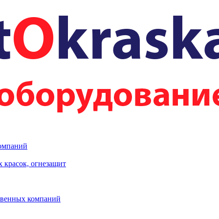
компаний
 красок, огнезащит
твенных компаний