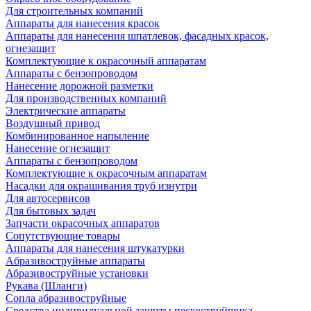
Для строительных компаний
Аппараты для нанесения красок
Аппараты для нанесения шпатлевок, фасадных красок,
огнезащит
Комплектующие к окрасочный аппаратам
Аппараты с бензопроводом
Нанесение дорожной разметки
Для производственных компаний
Электрические аппараты
Воздушный привод
Комбинированное напыление
Нанесение огнезащит
Аппараты с бензопроводом
Комплектующие к окрасочным аппаратам
Насадки для окрашивания труб изнутри
Для автосервисов
Для бытовых задач
Запчасти окрасочных аппаратов
Сопутствующие товары
Аппараты для нанесения штукатурки
Aбразивоструйные аппараты
Абразивоструйные установки
Рукава (Шланги)
Сопла абразивоструйные
Средства индивидуальной защиты пескоструйщика