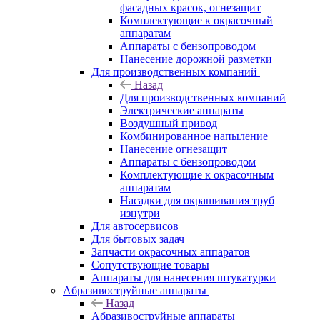
фасадных красок, огнезащит
Комплектующие к окрасочный
аппаратам
Аппараты с бензопроводом
Нанесение дорожной разметки
Для производственных компаний
Назад
Для производственных компаний
Электрические аппараты
Воздушный привод
Комбинированное напыление
Нанесение огнезащит
Аппараты с бензопроводом
Комплектующие к окрасочным
аппаратам
Насадки для окрашивания труб
изнутри
Для автосервисов
Для бытовых задач
Запчасти окрасочных аппаратов
Сопутствующие товары
Аппараты для нанесения штукатурки
Aбразивоструйные аппараты
Назад
Aбразивоструйные аппараты