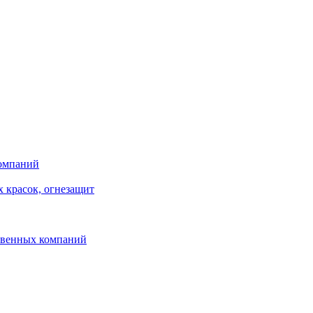
компаний
 красок, огнезащит
твенных компаний