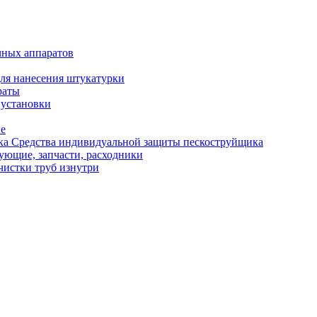
чных аппаратов
ля нанесения штукатурки
раты
 установки
ые
Средства индивидуальной защиты пескоструйщика
ующие, запчасти, расходники
чистки труб изнутри