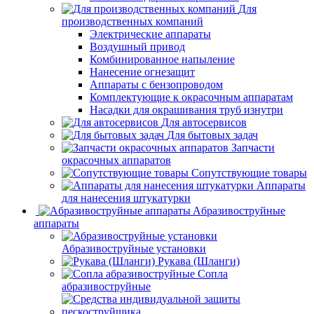
Для
производственных компаний
Электрические аппараты
Воздушный привод
Комбинированное напыление
Нанесение огнезащит
Аппараты с бензопроводом
Комплектующие к окрасочным аппаратам
Насадки для окрашивания труб изнутри
Для автосервисов
Для бытовых задач
Запчасти
окрасочных аппаратов
Сопутствующие товары
Аппараты
для нанесения штукатурки
Aбразивоструйные
аппараты
Абразивоструйные установки
Рукава (Шланги)
Сопла
абразивоструйные