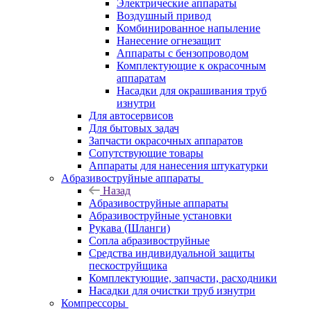
Электрические аппараты
Воздушный привод
Комбинированное напыление
Нанесение огнезащит
Аппараты с бензопроводом
Комплектующие к окрасочным
аппаратам
Насадки для окрашивания труб
изнутри
Для автосервисов
Для бытовых задач
Запчасти окрасочных аппаратов
Сопутствующие товары
Аппараты для нанесения штукатурки
Aбразивоструйные аппараты
Назад
Aбразивоструйные аппараты
Абразивоструйные установки
Рукава (Шланги)
Сопла абразивоструйные
Средства индивидуальной защиты
пескоструйщика
Комплектующие, запчасти, расходники
Насадки для очистки труб изнутри
Компрессоры