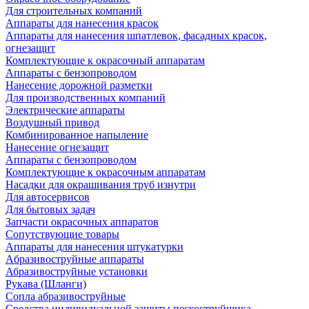
Для строительных компаний
Аппараты для нанесения красок
Аппараты для нанесения шпатлевок, фасадных красок,
огнезащит
Комплектующие к окрасочный аппаратам
Аппараты с бензопроводом
Нанесение дорожной разметки
Для производственных компаний
Электрические аппараты
Воздушный привод
Комбинированное напыление
Нанесение огнезащит
Аппараты с бензопроводом
Комплектующие к окрасочным аппаратам
Насадки для окрашивания труб изнутри
Для автосервисов
Для бытовых задач
Запчасти окрасочных аппаратов
Сопутствующие товары
Аппараты для нанесения штукатурки
Aбразивоструйные аппараты
Абразивоструйные установки
Рукава (Шланги)
Сопла абразивоструйные
Средства индивидуальной защиты пескоструйщика