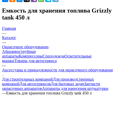
Емкость для хранения топлива Grizzly
tank 450 л
Главная
—
Каталог
—
Окрасочное оборудование
Aбразивоструйные
аппараты
Компрессоры
Спецодежда
Осветительные
вышки
Товары для автосервиса
—
Аксессуары и принадлежности для окрасочного оборудования
Для строительных компаний
Для производственных
компаний
Для автосервисов
Для бытовых задач
Запчасти
окрасочных аппаратов
Аппараты для нанесения штукатурки
—
Емкость для хранения топлива Grizzly tank 450 л